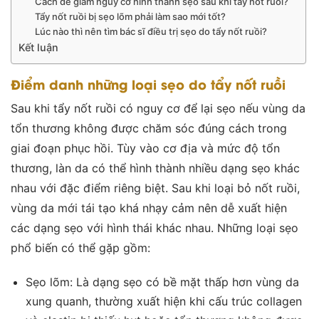
Cách để giảm nguy cơ hình thành sẹo sau khi tẩy nốt ruồi?
Tẩy nốt ruồi bị sẹo lõm phải làm sao mới tốt?
Lúc nào thì nên tìm bác sĩ điều trị sẹo do tẩy nốt ruồi?
Kết luận
Điểm danh những loại sẹo do tẩy nốt ruồi
Sau khi tẩy nốt ruồi có nguy cơ để lại sẹo nếu vùng da
tổn thương không được chăm sóc đúng cách trong
giai đoạn phục hồi. Tùy vào cơ địa và mức độ tổn
thương, làn da có thể hình thành nhiều dạng sẹo khác
nhau với đặc điểm riêng biệt. Sau khi loại bỏ nốt ruồi,
vùng da mới tái tạo khá nhạy cảm nên dễ xuất hiện
các dạng sẹo với hình thái khác nhau. Những loại sẹo
phổ biến có thể gặp gồm:
Sẹo lõm: Là dạng sẹo có bề mặt thấp hơn vùng da
xung quanh, thường xuất hiện khi cấu trúc collagen