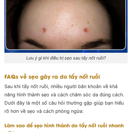
Lưu ý gì khi điều trị sẹo sau tẩy nốt ruồi?
FAQs về sẹo gây ra do tẩy nốt ruồi
Sau khi tẩy nốt ruồi, nhiều người băn khoăn về khả
năng hình thành sẹo và cách chăm sóc da đúng cách.
Dưới đây là một số câu hỏi thường gặp giúp bạn hiểu
rõ hơn về sẹo và cách phòng ngừa:
Làm sao để sẹo hình thành do tẩy nốt ruồi nhanh