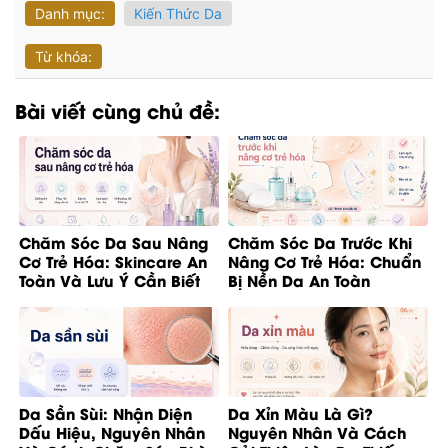
Danh mục:
Kiến Thức Da
Từ khóa:
Bài viết cùng chủ đề:
Chăm Sóc Da Sau Nâng
Chăm Sóc Da Trước Khi
Cơ Trẻ Hóa: Skincare An
Nâng Cơ Trẻ Hóa: Chuẩn
Toàn Và Lưu Ý Cần Biết
Bị Nền Da An Toàn
Da Sần Sùi: Nhận Diện
Da Xỉn Màu Là Gì?
Dấu Hiệu, Nguyên Nhân
Nguyên Nhân Và Cách