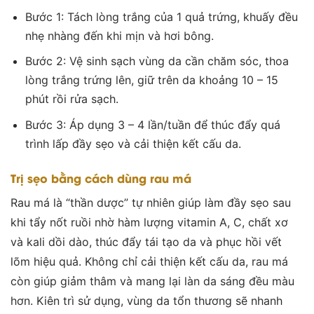
Bước 1: Tách lòng trắng của 1 quả trứng, khuấy đều
nhẹ nhàng đến khi mịn và hơi bông.
Bước 2: Vệ sinh sạch vùng da cần chăm sóc, thoa
lòng trắng trứng lên, giữ trên da khoảng 10 – 15
phút rồi rửa sạch.
Bước 3: Áp dụng 3 – 4 lần/tuần để thúc đẩy quá
trình lấp đầy sẹo và cải thiện kết cấu da.
Trị sẹo bằng cách dùng rau má
Rau má là “thần dược” tự nhiên giúp làm đầy sẹo sau
khi tẩy nốt ruồi nhờ hàm lượng vitamin A, C, chất xơ
và kali dồi dào, thúc đẩy tái tạo da và phục hồi vết
lõm hiệu quả. Không chỉ cải thiện kết cấu da, rau má
còn giúp giảm thâm và mang lại làn da sáng đều màu
hơn. Kiên trì sử dụng, vùng da tổn thương sẽ nhanh