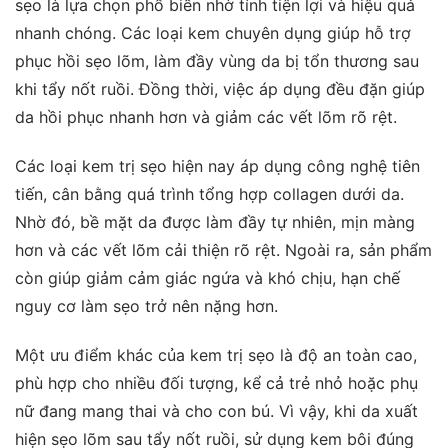
sẹo là lựa chọn phổ biến nhờ tính tiện lợi và hiệu quả
nhanh chóng. Các loại kem chuyên dụng giúp hỗ trợ
phục hồi sẹo lõm, làm đầy vùng da bị tổn thương sau
khi tẩy nốt ruồi. Đồng thời, việc áp dụng đều đặn giúp
da hồi phục nhanh hơn và giảm các vết lõm rõ rệt.
Các loại kem trị sẹo hiện nay áp dụng công nghệ tiên
tiến, cân bằng quá trình tổng hợp collagen dưới da.
Nhờ đó, bề mặt da được làm đầy tự nhiên, mịn màng
hơn và các vết lõm cải thiện rõ rệt. Ngoài ra, sản phẩm
còn giúp giảm cảm giác ngứa và khó chịu, hạn chế
nguy cơ làm sẹo trở nên nặng hơn.
Một ưu điểm khác của kem trị sẹo là độ an toàn cao,
phù hợp cho nhiều đối tượng, kể cả trẻ nhỏ hoặc phụ
nữ đang mang thai và cho con bú. Vì vậy, khi da xuất
hiện sẹo lõm sau tẩy nốt ruồi, sử dụng kem bôi đúng