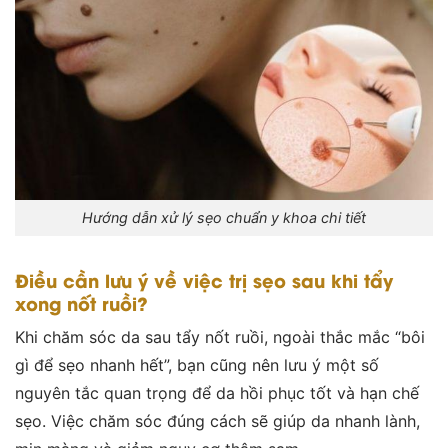
Hướng dẫn xử lý sẹo chuẩn y khoa chi tiết
Điều cần lưu ý về việc trị sẹo sau khi tẩy
xong nốt ruồi?
Khi chăm sóc da sau tẩy nốt ruồi, ngoài thắc mắc “bôi
gì để sẹo nhanh hết”, bạn cũng nên lưu ý một số
nguyên tắc quan trọng để da hồi phục tốt và hạn chế
sẹo. Việc chăm sóc đúng cách sẽ giúp da nhanh lành,