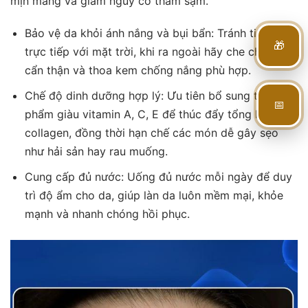
mịn màng và giảm nguy cơ thâm sạm.
Bảo vệ da khỏi ánh nắng và bụi bẩn: Tránh tiếp xúc
🎁
trực tiếp với mặt trời, khi ra ngoài hãy che chắn da
cẩn thận và thoa kem chống nắng phù hợp.
Chế độ dinh dưỡng hợp lý: Ưu tiên bổ sung thực
📅
phẩm giàu vitamin A, C, E để thúc đẩy tổng hợp
collagen, đồng thời hạn chế các món dễ gây sẹo
như hải sản hay rau muống.
Cung cấp đủ nước: Uống đủ nước mỗi ngày để duy
trì độ ẩm cho da, giúp làn da luôn mềm mại, khỏe
mạnh và nhanh chóng hồi phục.