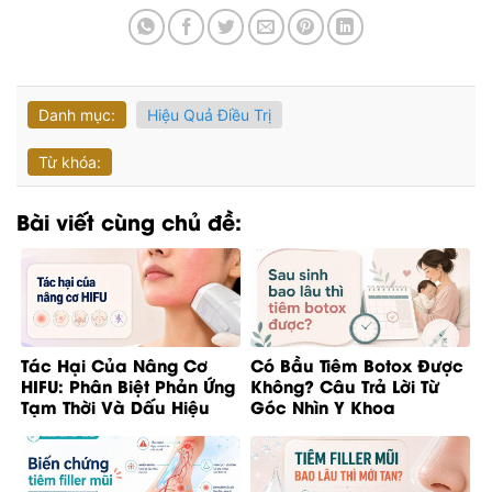
Danh mục:
Hiệu Quả Điều Trị
Từ khóa:
Bài viết cùng chủ đề:
Tác Hại Của Nâng Cơ
Có Bầu Tiêm Botox Được
HIFU: Phân Biệt Phản Ứng
Không? Câu Trả Lời Từ
Tạm Thời Và Dấu Hiệu
Góc Nhìn Y Khoa
Bất Thường