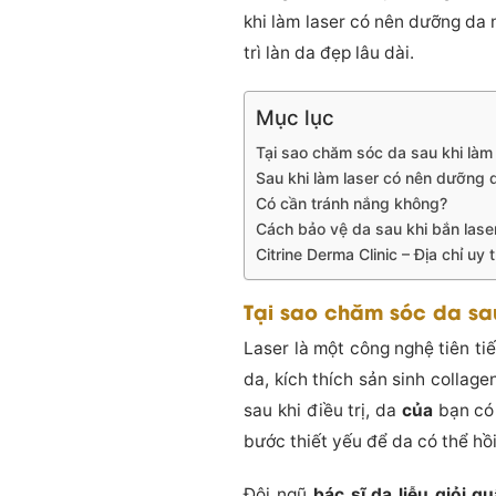
khi làm laser có nên dưỡng da
trì làn da đẹp lâu dài.
Mục lục
Tại sao chăm sóc da sau khi làm
Sau khi làm laser có nên dưỡng 
Có cần tránh nắng không?
Cách bảo vệ da sau khi bắn lase
Citrine Derma Clinic – Địa chỉ uy
Tại sao chăm sóc da sau
Laser là một công nghệ tiên ti
da, kích thích sản sinh collag
sau khi điều trị, da
của
bạn có 
bước thiết yếu để da có thể hồi
Đội ngũ
bác sĩ da liễu giỏi q