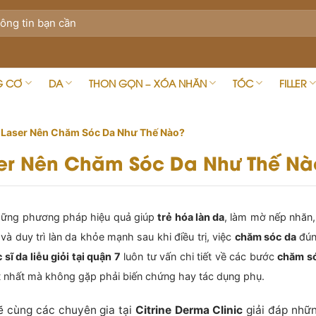
G CƠ
DA
THON GỌN – XÓA NHĂN
TÓC
FILLER
 Laser Nên Chăm Sóc Da Như Thế Nào?
ser Nên Chăm Sóc Da Như Thế Nà
 những phương pháp hiệu quả giúp
trẻ hóa làn da
, làm mờ nếp nhăn, 
và duy trì làn da khỏe mạnh sau khi điều trị, việc
chăm sóc da
đún
 sĩ da liễu giỏi tại quận 7
luôn tư vấn chi tiết về các bước
chăm s
t nhất mà không gặp phải biến chứng hay tác dụng phụ.
sẽ cùng các chuyên gia tại
Citrine Derma Clinic
giải đáp nhữn