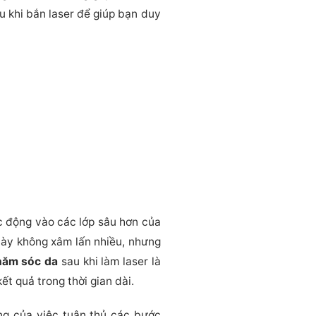
 khi bắn laser để giúp bạn duy
ác động vào các lớp sâu hơn của
 này không xâm lấn nhiều, nhưng
hăm sóc da
sau khi làm laser là
t quả trong thời gian dài.
g của việc tuân thủ các bước