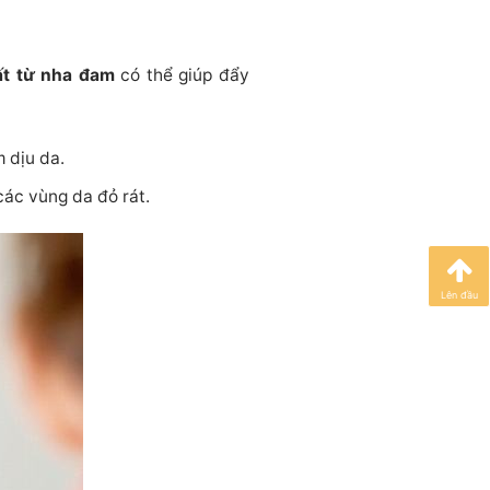
ất từ nha đam
có thể giúp đẩy
 dịu da.
ác vùng da đỏ rát.
Lên đầu