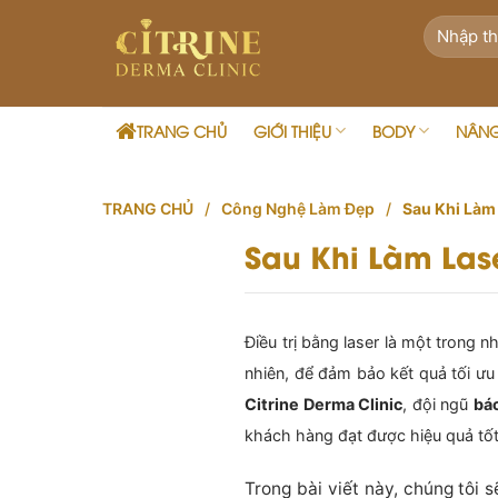
Skip
to
content
TRANG CHỦ
GIỚI THIỆU
BODY
NÂN
TRANG CHỦ
/
Công Nghệ Làm Đẹp
/
Sau Khi Làm
Sau Khi Làm La
Điều trị bằng laser là một trong
nhiên, để đảm bảo kết quả tối ưu 
Citrine Derma Clinic
, đội ngũ
bác
khách hàng đạt được hiệu quả tố
Trong bài viết này, chúng tôi 