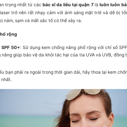
an trọng nhất từ các
bác sĩ da liễu tại quận 7
là
luôn luôn bả
g laser trở nên rất nhạy cảm với ánh sáng mặt trời và dễ bị t
ị nám, sạm và mất sắc tố có thể xảy ra.
phổ rộng
 SPF 50+
: Sử dụng kem chống nắng phổ rộng với chỉ số SPF 
g nắng giúp bảo vệ da khỏi tác hại của tia UVA và UVB, đồng
ếu bạn phải ra ngoài trong thời gian dài, hãy thoa lại kem ch
 nhất.