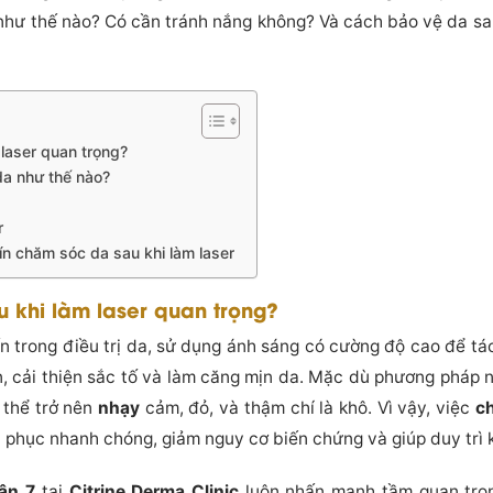
 như thế nào? Có cần tránh nắng không? Và cách bảo vệ da sau
 laser quan trọng?
da như thế nào?
r
 tín chăm sóc da sau khi làm laser
 khi làm laser quan trọng?
ến trong điều trị da, sử dụng ánh sáng có cường độ cao để t
en, cải thiện sắc tố và làm căng mịn da. Mặc dù phương pháp
thể trở nên
nhạy
cảm, đỏ, và thậm chí là khô. Vì vậy, việc
c
 phục nhanh chóng, giảm nguy cơ biến chứng và giúp duy trì kế
uận 7
tại
Citrine Derma Clinic
luôn nhấn mạnh tầm quan trọn