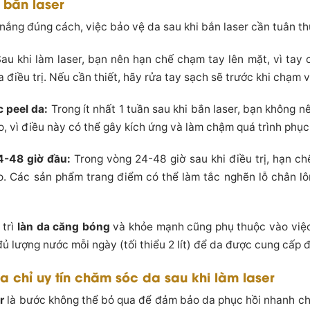
 bắn laser
nắng đúng cách, việc bảo vệ da sau khi bắn laser cần tuân t
au khi làm laser, bạn nên hạn chế chạm tay lên mặt, vì tay 
điều trị. Nếu cần thiết, hãy rửa tay sạch sẽ trước khi chạm 
c peel da:
Trong ít nhất 1 tuần sau khi bắn laser, bạn không 
, vì điều này có thể gây kích ứng và làm chậm quá trình phục 
4-48 giờ đầu:
Trong vòng 24-48 giờ sau khi điều trị, hạn c
tạo. Các sản phẩm trang điểm có thể làm tắc nghẽn lỗ chân l
trì
làn da căng bóng
và khỏe mạnh cũng phụ thuộc vào việc
đủ lượng nước mỗi ngày (tối thiểu 2 lít) để da được cung cấp 
ịa chỉ uy tín chăm sóc da sau khi làm laser
r
là bước không thể bỏ qua để đảm bảo da phục hồi nhanh ch