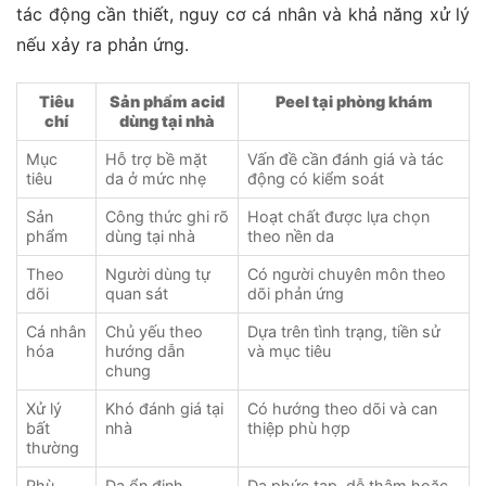
tác động cần thiết, nguy cơ cá nhân và khả năng xử lý
nếu xảy ra phản ứng.
Tiêu
Sản phẩm acid
Peel tại phòng khám
chí
dùng tại nhà
Mục
Hỗ trợ bề mặt
Vấn đề cần đánh giá và tác
tiêu
da ở mức nhẹ
động có kiểm soát
Sản
Công thức ghi rõ
Hoạt chất được lựa chọn
phẩm
dùng tại nhà
theo nền da
Theo
Người dùng tự
Có người chuyên môn theo
dõi
quan sát
dõi phản ứng
Cá nhân
Chủ yếu theo
Dựa trên tình trạng, tiền sử
hóa
hướng dẫn
và mục tiêu
chung
Xử lý
Khó đánh giá tại
Có hướng theo dõi và can
bất
nhà
thiệp phù hợp
thường
Phù
Da ổn định,
Da phức tạp, dễ thâm hoặc