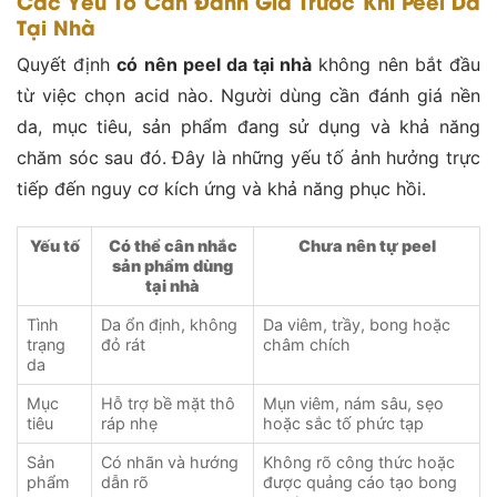
Các Yếu Tố Cần Đánh Giá Trước Khi Peel Da
Tại Nhà
Quyết định
có nên peel da tại nhà
không nên bắt đầu
từ việc chọn acid nào. Người dùng cần đánh giá nền
da, mục tiêu, sản phẩm đang sử dụng và khả năng
chăm sóc sau đó. Đây là những yếu tố ảnh hưởng trực
tiếp đến nguy cơ kích ứng và khả năng phục hồi.
Yếu tố
Có thể cân nhắc
Chưa nên tự peel
sản phẩm dùng
tại nhà
Tình
Da ổn định, không
Da viêm, trầy, bong hoặc
trạng
đỏ rát
châm chích
da
Mục
Hỗ trợ bề mặt thô
Mụn viêm, nám sâu, sẹo
tiêu
ráp nhẹ
hoặc sắc tố phức tạp
Sản
Có nhãn và hướng
Không rõ công thức hoặc
phẩm
dẫn rõ
được quảng cáo tạo bong