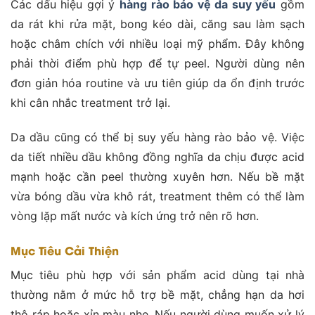
Các dấu hiệu gợi ý
hàng rào bảo vệ da suy yếu
gồm
da rát khi rửa mặt, bong kéo dài, căng sau làm sạch
hoặc châm chích với nhiều loại mỹ phẩm. Đây không
phải thời điểm phù hợp để tự peel. Người dùng nên
đơn giản hóa routine và ưu tiên giúp da ổn định trước
khi cân nhắc treatment trở lại.
Da dầu cũng có thể bị suy yếu hàng rào bảo vệ. Việc
da tiết nhiều dầu không đồng nghĩa da chịu được acid
mạnh hoặc cần peel thường xuyên hơn. Nếu bề mặt
vừa bóng dầu vừa khô rát, treatment thêm có thể làm
vòng lặp mất nước và kích ứng trở nên rõ hơn.
Mục Tiêu Cải Thiện
Mục tiêu phù hợp với sản phẩm acid dùng tại nhà
thường nằm ở mức hỗ trợ bề mặt, chẳng hạn da hơi
thô ráp hoặc xỉn màu nhẹ. Nếu người dùng muốn xử lý