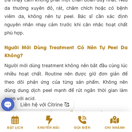
da thường xuyên đỏ, rát, châm chích hoặc có bệnh
viêm da, không nên tự peel. Bác sĩ cần xác định
nguyên nhân nhạy cảm trước khi cân nhắc hoạt chất
phù hợp.
Người Mới Dùng Treatment Có Nên Tự Peel Da
Không?
Người mới dùng treatment không nên bắt đầu cùng lúc
nhiều hoạt chất. Routine nên được giữ đơn giản để
theo dõi phản ứng của từng sản phẩm. Không nên
dùng dung dịch peel mạnh để rút ngắn thời gian làm
quen với acid.
Liên hệ với Citrine 🥰
Nên Peel Da Tại Nhà Hay Đến Phòng Khám?
OPEN
Sản phẩm dùng tại nhà có thể được cân nhắc cho mục
CHATY
ĐẶT LỊCH
KHUYẾN MÃI
GỌI ĐIỆN
CHI NHÁNH
tiêu bề mặt nhẹ khi da ổn định. Nếu cần cải thiện mụn,