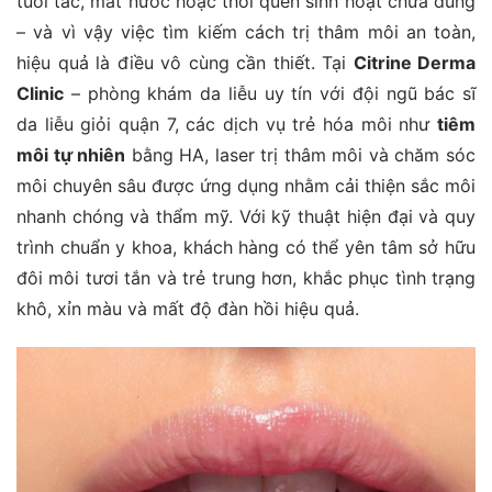
tuổi tác, mất nước hoặc thói quen sinh hoạt chưa đúng
– và vì vậy việc tìm kiếm cách trị thâm môi an toàn,
hiệu quả là điều vô cùng cần thiết. Tại
Citrine Derma
Clinic
– phòng khám da liễu uy tín với đội ngũ bác sĩ
da liễu giỏi quận 7, các dịch vụ trẻ hóa môi như
tiêm
môi tự nhiên
bằng HA, laser trị thâm môi và chăm sóc
môi chuyên sâu được ứng dụng nhằm cải thiện sắc môi
nhanh chóng và thẩm mỹ. Với kỹ thuật hiện đại và quy
trình chuẩn y khoa, khách hàng có thể yên tâm sở hữu
đôi môi tươi tắn và trẻ trung hơn, khắc phục tình trạng
khô, xỉn màu và mất độ đàn hồi hiệu quả.