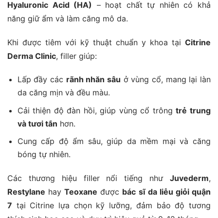
Hyaluronic Acid (HA)
– hoạt chất tự nhiên có khả
năng giữ ẩm và làm căng mô da.
Khi được tiêm với kỹ thuật chuẩn y khoa tại
Citrine
Derma Clinic
, filler giúp:
Lấp đầy các
rãnh nhăn sâu
ở vùng cổ, mang lại làn
da căng mịn và đều màu.
Cải thiện độ đàn hồi, giúp vùng cổ trông
trẻ trung
và tươi tắn
hơn.
Cung cấp độ ẩm sâu, giúp da mềm mại và căng
bóng tự nhiên.
Các thương hiệu filler nổi tiếng như
Juvederm
,
Restylane
hay
Teoxane
được
bác sĩ da liễu giỏi quận
7
tại Citrine lựa chọn kỹ lưỡng, đảm bảo độ tương