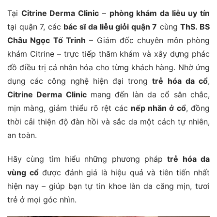
Tại
Citrine Derma Clinic
–
phòng khám da liễu uy tín
tại quận 7, các
bác sĩ da liễu giỏi quận 7
cùng
ThS. BS
Châu Ngọc Tố Trinh
– Giám đốc chuyên môn phòng
khám Citrine – trực tiếp thăm khám và xây dựng phác
đồ điều trị cá nhân hóa cho từng khách hàng. Nhờ ứng
dụng các công nghệ hiện đại trong
trẻ hóa da cổ
,
Citrine Derma Clinic
mang đến làn da cổ săn chắc,
mịn màng, giảm thiểu rõ rệt các
nếp nhăn ở cổ
, đồng
thời cải thiện độ đàn hồi và sắc da một cách tự nhiên,
an toàn.
Hãy cùng tìm hiểu những phương pháp
trẻ hóa da
vùng cổ
được đánh giá là hiệu quả và tiên tiến nhất
hiện nay – giúp bạn tự tin khoe làn da căng mịn, tươi
trẻ ở mọi góc nhìn.