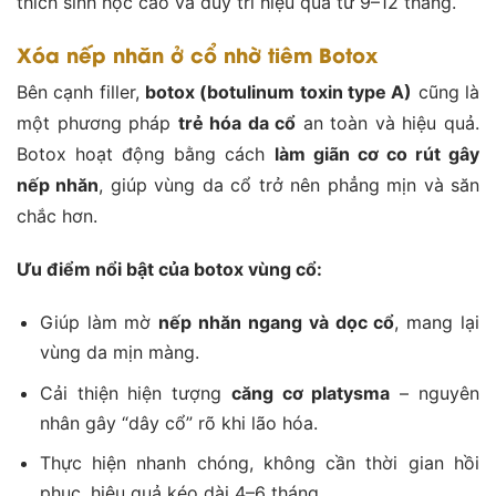
thích sinh học cao và duy trì hiệu quả từ 9–12 tháng.
Xóa nếp nhăn ở cổ nhờ tiêm Botox
Bên cạnh filler,
botox (botulinum toxin type A)
cũng là
một phương pháp
trẻ hóa da cổ
an toàn và hiệu quả.
Botox hoạt động bằng cách
làm giãn cơ co rút gây
nếp nhăn
, giúp vùng da cổ trở nên phẳng mịn và săn
chắc hơn.
Ưu điểm nổi bật của botox vùng cổ:
Giúp làm mờ
nếp nhăn ngang và dọc cổ
, mang lại
vùng da mịn màng.
Cải thiện hiện tượng
căng cơ platysma
– nguyên
nhân gây “dây cổ” rõ khi lão hóa.
Thực hiện nhanh chóng, không cần thời gian hồi
phục, hiệu quả kéo dài 4–6 tháng.