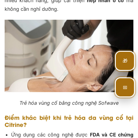
nhiều khách hàng, giúp cải thiện
nếp nhăn ở cổ
mà
không cần nghỉ dưỡng.
🎁
📅
Trẻ hóa vùng cổ bằng công nghệ Sofwave
Điểm khác biệt khi trẻ hóa da vùng cổ tại
Citrine?
Ứng dụng các công nghệ được
FDA và CE chứng