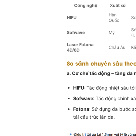
Công nghệ
Xuất xứ
Hàn
HIFU
Só
Quốc
Só
Sofwave
Mỹ
(1
Laser Fotona
Châu Âu
Kế
4D/6D
So sánh chuyên sâu theo
a. Cơ chế tác động – tầng da 
HIFU
: Tác động nhiệt sâu tớ
Sofwave
: Tác động chính xá
Fotona
: Sử dụng đa bước s
tái cấu trúc làn da.