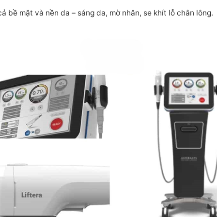
cả bề mặt và nền da – sáng da, mờ nhăn, se khít lỗ chân lông.