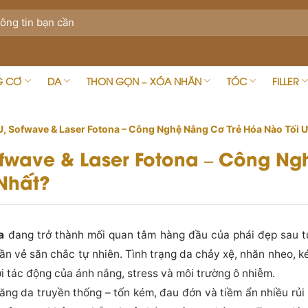
G CƠ
DA
THON GỌN – XÓA NHĂN
TÓC
FILLER
U, Sofwave & Laser Fotona – Công Nghệ Nâng Cơ Trẻ Hóa Nào Tối 
ofwave & Laser Fotona – Công Ng
Nhất?
a
đang trở thành mối quan tâm hàng đầu của phái đẹp sau tu
dần vẻ săn chắc tự nhiên. Tình trạng da chảy xệ, nhăn nheo, k
i tác động của ánh nắng, stress và môi trường ô nhiễm.
ăng da truyền thống – tốn kém, đau đớn và tiềm ẩn nhiều rủi