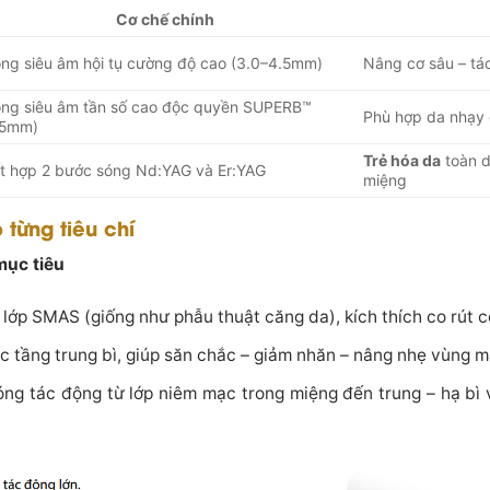
Cơ chế chính
ng siêu âm hội tụ cường độ cao (3.0–4.5mm)
Nâng cơ sâu – tá
ng siêu âm tần số cao độc quyền SUPERB™
Phù hợp da nhạy
.5mm)
Trẻ hóa da
toàn d
t hợp 2 bước sóng Nd:YAG và Er:YAG
miệng
 từng tiêu chí
mục tiêu
i lớp SMAS (giống như phẫu thuật căng da), kích thích co rút c
c tầng trung bì, giúp săn chắc – giảm nhăn – nâng nhẹ vùng m
óng tác động từ lớp niêm mạc trong miệng đến trung – hạ bì