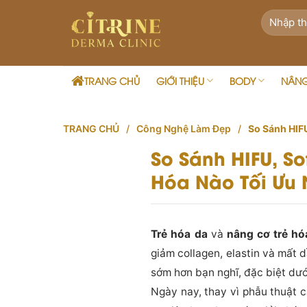
Skip
to
content
TRANG CHỦ
GIỚI THIỆU
BODY
NÂN
TRANG CHỦ
/
Công Nghệ Làm Đẹp
/
So Sánh HIF
So Sánh HIFU, S
Hóa Nào Tối Ưu 
Trẻ hóa da
và
nâng cơ trẻ hó
giảm collagen, elastin và mất 
sớm hơn bạn nghĩ, đặc biệt dướ
Ngày nay, thay vì phẫu thuật c