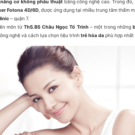
p
nâng cơ không phẫu thuật
bằng công nghệ cao. Trong đó, 
ser Fotona 4D/6D
, được ứng dụng tại nhiều trung tâm thẩm m
linic
– quận 7.
uyên môn từ
ThS.BS Châu Ngọc Tố Trinh
– một trong những
b
ông nghệ và cách lựa chọn liệu trình
trẻ hóa da
phù hợp nhất 