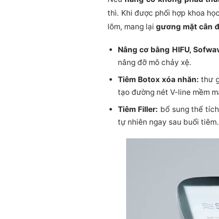
thì. Khi được phối hợp khoa họ
lõm, mang lại
gương mặt cân đố
Nâng cơ bằng HIFU, Sofwa
nâng đỡ mô chảy xệ.
Tiêm Botox xóa nhăn:
thư g
tạo đường nét V-line mềm mạ
Tiêm Filler:
bổ sung thể tích
tự nhiên ngay sau buổi tiêm.