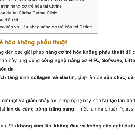
 trình nâng cơ trẻ hóa tại Citrine
óa da tại Citrine Derma Clinic
u điều trị
o kéo với liệu pháp nâng cơ trẻ hóa tại Citrine
rẻ hóa không phẫu thuật
ng đến các giải pháp
nâng cơ trẻ hóa không phẫu thuật
để d
pháp này ứng dụng
công nghệ nâng cơ HIFU, Sofwave, Lifte
hóa da
.
ích tăng sinh collagen và elastin
, giúp làn da
săn chắc, đà
 cơ mặt và giảm chảy xệ
, công nghệ này còn
tái tạo làn da
lại
làn da căng bóng trắng sáng
– một làn da chuẩn “glass
rình đều
không xâm lấn, không đau và không cần nghỉ dưỡ