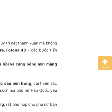
uy trì nét thanh xuân mà không
ra, Fotona 4D
– các bước tiến
n hồi và căng bóng mịn màng
Lên đầu
 từ sâu bên trong
, cải thiện sắc
 skin” mà phụ nữ Hàn Quốc yêu
ng
, rất phù hợp cho phụ nữ bận