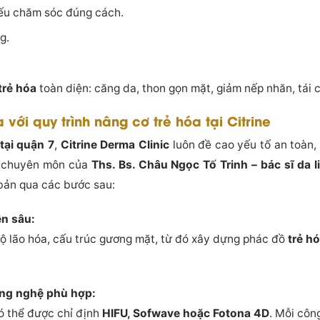
nếu chăm sóc đúng cách.
g.
trẻ hóa
toàn diện: căng da, thon gọn mặt, giảm nếp nhăn, tái 
a với quy trình nâng cơ trẻ hóa tại Citrine
tại quận 7
,
Citrine Derma Clinic
luôn đề cao yếu tố an toàn,
ắt chuyên môn của
Ths. Bs. Châu Ngọc Tố Trinh – bác sĩ da l
bản qua các bước sau:
ên sâu:
độ lão hóa, cấu trúc gương mặt, từ đó xây dựng phác đồ
trẻ h
ông nghệ phù hợp:
ó thể được chỉ định
HIFU, Sofwave hoặc Fotona 4D
. Mỗi côn