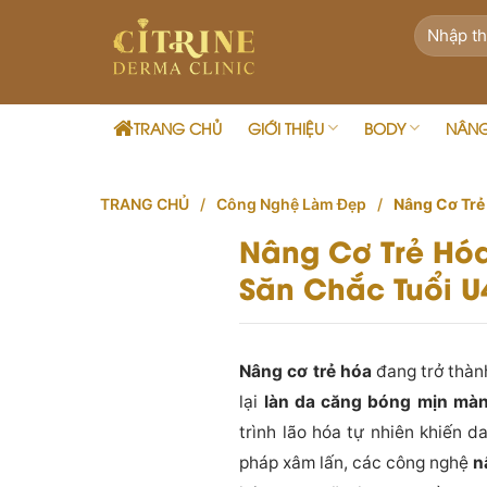
Skip
to
content
TRANG CHỦ
GIỚI THIỆU
BODY
NÂN
TRANG CHỦ
/
Công Nghệ Làm Đẹp
/
Nâng Cơ Trẻ
Nâng Cơ Trẻ Hóa
Săn Chắc Tuổi U
Nâng cơ trẻ hóa
đang trở thàn
lại
làn da căng bóng mịn mà
trình lão hóa tự nhiên khiến 
pháp xâm lấn, các công nghệ
n