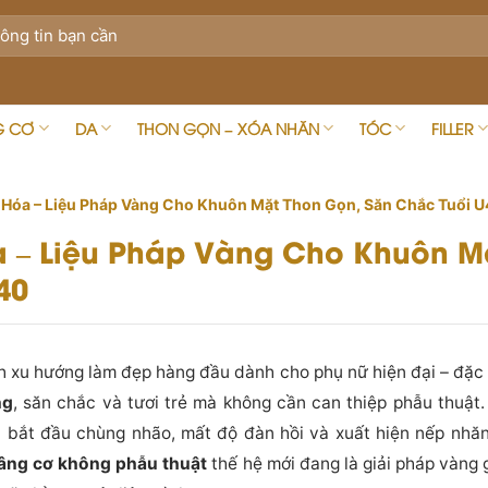
G CƠ
DA
THON GỌN – XÓA NHĂN
TÓC
FILLER
 Hóa – Liệu Pháp Vàng Cho Khuôn Mặt Thon Gọn, Săn Chắc Tuổi 
 – Liệu Pháp Vàng Cho Khuôn M
40
h xu hướng làm đẹp hàng đầu dành cho phụ nữ hiện đại – đặc 
ng
, săn chắc và tươi trẻ mà không cần can thiệp phẫu thuật.
da bắt đầu chùng nhão, mất độ đàn hồi và xuất hiện nếp nhă
âng cơ không phẫu thuật
thế hệ mới đang là giải pháp vàng 