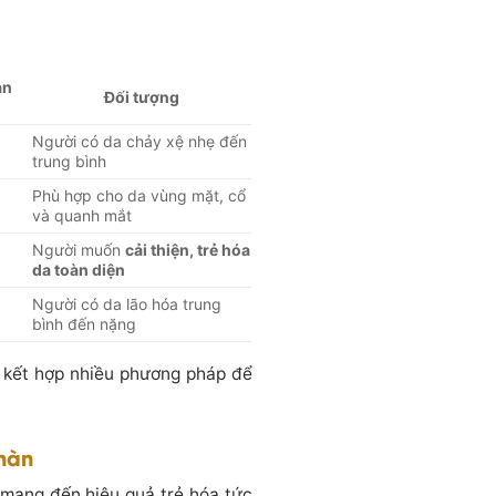
an
Đối tượng
ì
Người có da chảy xệ nhẹ đến
trung bình
Phù hợp cho da vùng mặt, cổ
và quanh mắt
Người muốn
cải thiện, trẻ hóa
da toàn diện
Người có da lão hóa trung
bình đến nặng
c kết hợp nhiều phương pháp để
 hàn
 mang đến hiệu quả trẻ hóa tức