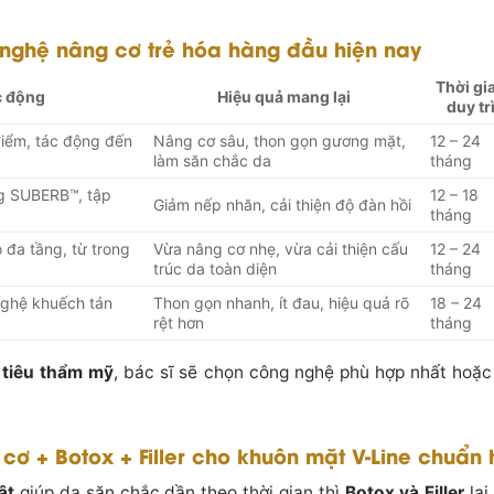
nghệ nâng cơ trẻ hóa hàng đầu hiện nay
Thời gi
c động
Hiệu quả mang lại
duy tr
điểm, tác động đến
Nâng cơ sâu, thon gọn gương mặt,
12 – 24
làm săn chắc da
tháng
g SUBERB™, tập
12 – 18
Giảm nếp nhăn, cải thiện độ đàn hồi
tháng
o đa tầng, từ trong
Vừa nâng cơ nhẹ, vừa cải thiện cấu
12 – 24
trúc da toàn diện
tháng
 nghệ khuếch tán
Thon gọn nhanh, ít đau, hiệu quả rõ
18 – 24
rệt hơn
tháng
 tiêu thẩm mỹ
, bác sĩ sẽ chọn công nghệ phù hợp nhất hoặ
ơ + Botox + Filler cho khuôn mặt V-Line chuẩn
ật
giúp da săn chắc dần theo thời gian thì
Botox và Filler
lại