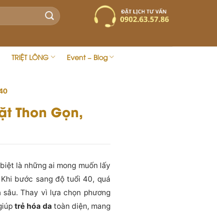
TRIỆT LÔNG
Event – Blog
U40
ặt Thon Gọn,
biệt là những ai mong muốn lấy
 Khi bước sang độ tuổi 40, quá
n sâu. Thay vì lựa chọn phương
giúp
trẻ hóa da
toàn diện, mang