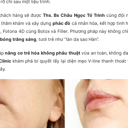
ỡ chỉ sau một liệu trình.
 khách hàng sẽ được
Ths. Bs Châu Ngọc Tố Trinh
cùng đội 
p thăm khám và xây dựng
phác đồ
cá nhân hóa, kết hợp tinh
 Fotona 4D cùng Botox và Filler. Phương pháp này không chỉ
 bóng trắng sáng
, tươi trẻ như “làn da sao Hàn”.
háp
nâng cơ trẻ hóa không phẫu thuật
vừa an toàn, không đau
Clinic
khám phá bí quyết lấy lại diện mạo V-line thanh thoát
ây.