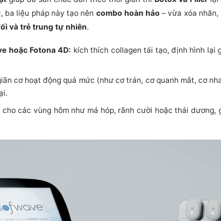
c, ba liệu pháp này tạo nên
combo hoàn hảo
– vừa xóa nhăn,
i và trẻ trung tự nhiên
.
ve hoặc Fotona 4D:
kích thích collagen tái tạo, định hình lạ
iãn cơ hoạt động quá mức (như cơ trán, cơ quanh mắt, cơ nha
i.
 cho các vùng hõm như má hóp, rãnh cười hoặc thái dương, g