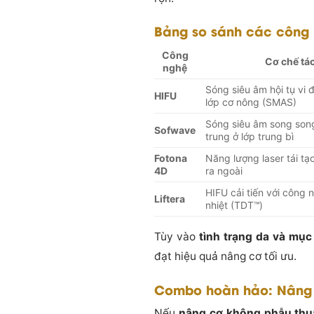
Bảng so sánh các công 
Công
Cơ chế tá
nghệ
Sóng siêu âm hội tụ vi 
HIFU
lớp cơ nông (SMAS)
Sóng siêu âm song son
Sofwave
trung ở lớp trung bì
Fotona
Năng lượng laser tái tạ
4D
ra ngoài
HIFU cải tiến với công
Liftera
nhiệt (TDT™)
Tùy vào
tình trạng da và mục
đạt hiệu quả nâng cơ tối ưu.
Combo hoàn hảo: Nâng c
Nếu
nâng cơ không phẫu thu