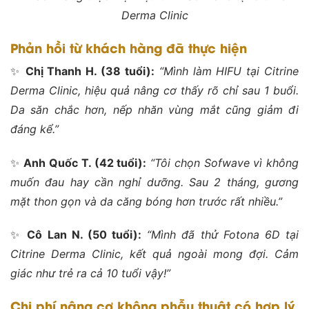
Derma Clinic
Phản hồi từ khách hàng đã thực hiện
✨
Chị Thanh H. (38 tuổi):
“Mình làm HIFU tại Citrine
Derma Clinic, hiệu quả nâng cơ thấy rõ chỉ sau 1 buổi.
Da săn chắc hơn, nếp nhăn vùng mắt cũng giảm đi
đáng kể.”
✨
Anh Quốc T. (42 tuổi):
“Tôi chọn Sofwave vì không
muốn đau hay cần nghỉ dưỡng. Sau 2 tháng, gương
mặt thon gọn và da căng bóng hơn trước rất nhiều.”
✨
Cô Lan N. (50 tuổi):
“Mình đã thử Fotona 6D tại
Citrine Derma Clinic, kết quả ngoài mong đợi. Cảm
giác như trẻ ra cả 10 tuổi vậy!”
Chi phí nâng cơ không phẫu thuật có hợp lý