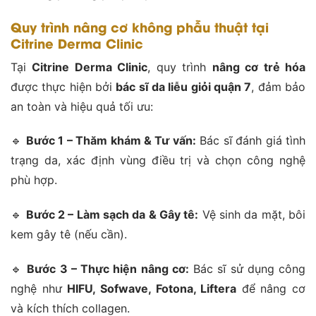
Quy trình nâng cơ không phẫu thuật tại
Citrine Derma Clinic
Tại
Citrine Derma Clinic
, quy trình
nâng cơ trẻ hóa
được thực hiện bởi
bác sĩ da liễu giỏi quận 7
, đảm bảo
an toàn và hiệu quả tối ưu:
🔹
Bước 1 – Thăm khám & Tư vấn:
Bác sĩ đánh giá tình
trạng da, xác định vùng điều trị và chọn công nghệ
phù hợp.
🔹
Bước 2 – Làm sạch da & Gây tê:
Vệ sinh da mặt, bôi
kem gây tê (nếu cần).
🔹
Bước 3 – Thực hiện nâng cơ:
Bác sĩ sử dụng công
nghệ như
HIFU, Sofwave, Fotona, Liftera
để nâng cơ
và kích thích collagen.