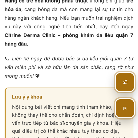
Nâng cơ trẻ hóa không phẫu thuật
không chỉ giúp
trẻ
hóa da,
căng bóng da mà còn mang lại sự tự tin cho
hàng ngàn khách hàng. Nếu bạn muốn trải nghiệm dịch
vụ này với công nghệ tiên tiến nhất, hãy đến ngay
Citrine Derma Clinic – phòng khám da liễu quận 7
hàng đầu
.
📞
Liên hệ ngay để được bác sĩ da liễu giỏi quận 7 tư
vấn miễn phí và sở hữu làn da săn chắc, rạng rỡ như
mong muốn!
💖
🎁
Lưu ý y khoa
Nội dung bài viết chỉ mang tính tham khảo,
📅
không thay thế cho chẩn đoán, chỉ định hoặc tư
vấn trực tiếp từ bác sĩ/chuyên gia y khoa. Hiệu
quả điều trị có thể khác nhau tùy theo cơ địa,