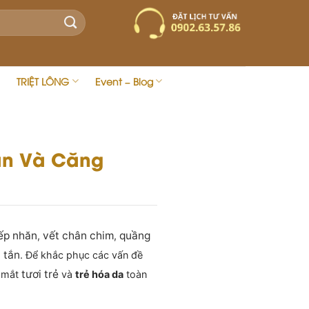
TRIỆT LÔNG
Event – Blog
ăn Và Căng
ếp nhăn
vết chân chim
quầng
,
,
 tắn
. Để khắc phục các vấn đề
tươi trẻ
i mắt
và
trẻ hóa da
toàn