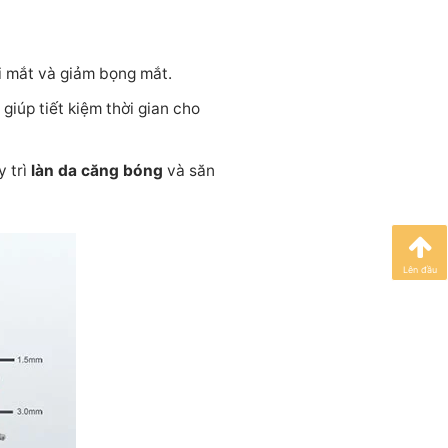
mi mắt và giảm bọng mắt.
iúp tiết kiệm thời gian cho
y trì
làn da căng bóng
và săn
Lên đầu