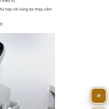
điều trị.
phù hợp với vùng da nhạy cảm
ệt.
🎁