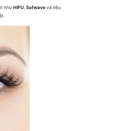
ến như
HIFU
,
Sofwave
và liệu
ật.