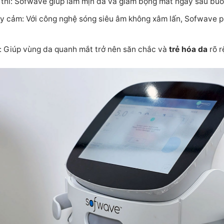
thì: Sofwave giúp làm mịn da và giảm bọng mắt ngay sau buổi 
y cảm: Với công nghệ sóng siêu âm không xâm lấn, Sofwave 
n: Giúp vùng da quanh mắt trở nên săn chắc và
trẻ hóa da
rõ r