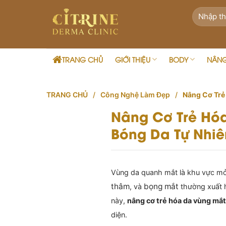
Skip
to
content
TRANG CHỦ
GIỚI THIỆU
BODY
NÂN
TRANG CHỦ
/
Công Nghệ Làm Đẹp
/
Nâng Cơ Trẻ
Nâng Cơ Trẻ Hó
Bóng Da Tự Nhiê
Vùng da quanh mắt là khu vực m
thâm
bọng mắt
, và
thường xuất 
này,
nâng cơ trẻ hóa da vùng mắ
diện.