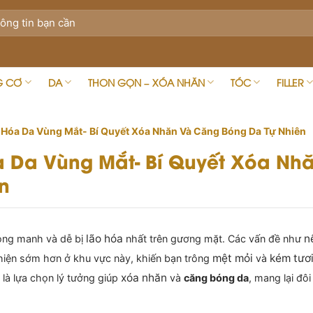
G CƠ
DA
THON GỌN – XÓA NHĂN
TÓC
FILLER
 Hóa Da Vùng Mắt- Bí Quyết Xóa Nhăn Và Căng Bóng Da Tự Nhiên
a Da Vùng Mắt- Bí Quyết Xóa Nh
n
lão hóa
n
ỏng manh và dễ bị
nhất trên gương mặt. Các vấn đề như
mệt mỏi
kém tươi
hiện sớm hơn ở khu vực này, khiến bạn trông
và
xóa nhăn
t
là lựa chọn lý tưởng giúp
và
căng bóng da
, mang lại đô