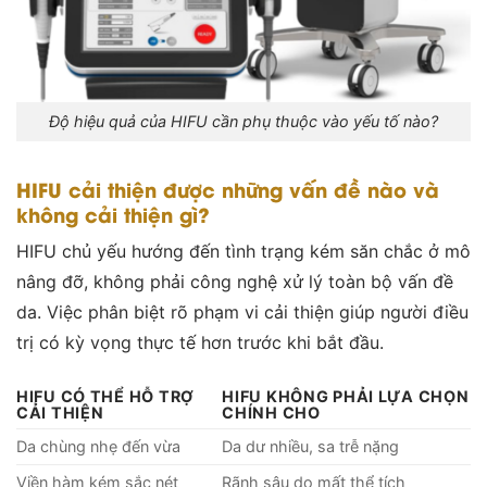
Độ hiệu quả của HIFU cần phụ thuộc vào yếu tố nào?
HIFU cải thiện được những vấn đề nào và
không cải thiện gì?
HIFU chủ yếu hướng đến tình trạng kém săn chắc ở mô
nâng đỡ, không phải công nghệ xử lý toàn bộ vấn đề
da. Việc phân biệt rõ phạm vi cải thiện giúp người điều
trị có kỳ vọng thực tế hơn trước khi bắt đầu.
HIFU CÓ THỂ HỖ TRỢ
HIFU KHÔNG PHẢI LỰA CHỌN
CẢI THIỆN
CHÍNH CHO
Da chùng nhẹ đến vừa
Da dư nhiều, sa trễ nặng
Viền hàm kém sắc nét
Rãnh sâu do mất thể tích