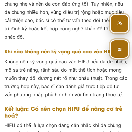
chùng nhẹ và nền da còn đáp ứng tốt. Tuy nhiên, nếu
da chùng nhiều hơn, vùng điều trị rộng hoặc mục tiêu
cải thiện cao, bác sĩ có thể tư vấn theo dõi thêm, duy
🎁
trì định kỳ hoặc kết hợp công nghệ khác để tối ưu
phác đồ.
📅
Khi nào không nên kỳ vọng quá cao vào HIFU?
Không nên kỳ vọng quá cao vào HIFU nếu da dư nhiều,
mô sa trễ nặng, rãnh sâu do mất thể tích hoặc mong
muốn thay đổi đường nét rõ như phẫu thuật. Trong các
trường hợp này, bác sĩ cần đánh giá trực tiếp để tư
vấn phương pháp phù hợp hơn với tình trạng thực tế.
Kết luận: Có nên chọn HIFU để nâng cơ trẻ
hoá?
HIFU có thể là lựa chọn đáng cân nhắc khi da chùng