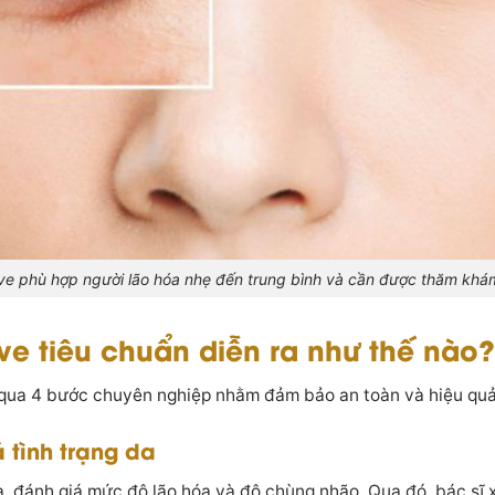
e phù hợp người lão hóa nhẹ đến trung bình và cần được thăm khá
ve tiêu chuẩn diễn ra như thế nào?
qua 4 bước chuyên nghiệp nhằm đảm bảo an toàn và hiệu quả 
 tình trạng da
 da, đánh giá mức độ lão hóa và độ chùng nhão. Qua đó, bác sĩ 