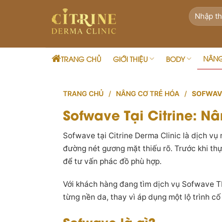
Skip
to
content
NÂN
TRANG CHỦ
GIỚI THIỆU
BODY
TRANG CHỦ
/
NÂNG CƠ TRẺ HÓA
/
SOFWAV
Sofwave Tại Citrine: 
Sofwave tại Citrine Derma Clinic là dịch v
đường nét gương mặt thiếu rõ. Trước khi thự
để tư vấn phác đồ phù hợp.
Với khách hàng đang tìm dịch vụ Sofwave TP
từng nền da, thay vì áp dụng một lộ trình c
Sofwave là gì?