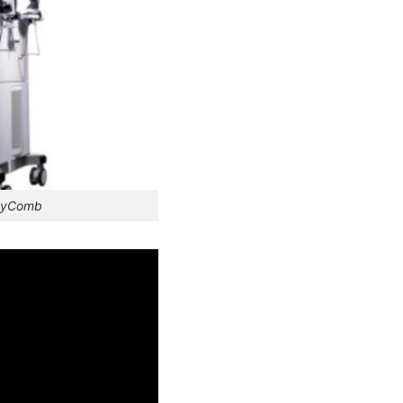
neyComb