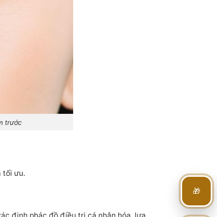
m trước
tối ưu.
🎁
xác định phác đồ điều trị cá nhân hóa, lựa