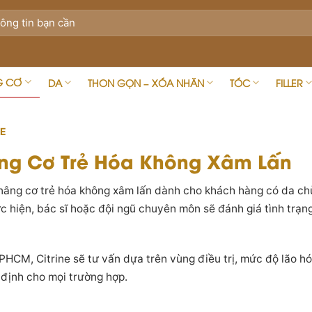
G CƠ
DA
THON GỌN – XÓA NHĂN
TÓC
FILLER
E
Nâng Cơ Trẻ Hóa Không Xâm Lấn
ụ nâng cơ trẻ hóa không xâm lấn dành cho khách hàng có da c
c hiện, bác sĩ hoặc đội ngũ chuyên môn sẽ đánh giá tình trạng
HCM, Citrine sẽ tư vấn dựa trên vùng điều trị, mức độ lão hó
ố định cho mọi trường hợp.