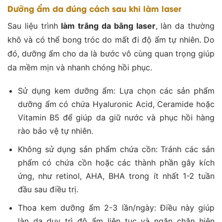
Dưỡng ẩm da đúng cách sau khi làm laser
Sau liệu trình
làm trắng da bằng laser
, làn da thường
khô và có thể bong tróc do mất đi độ ẩm tự nhiên. Do
đó, dưỡng ẩm cho da là bước vô cùng quan trọng giúp
da mềm mịn và nhanh chóng hồi phục.
Sử dụng kem dưỡng ẩm: Lựa chọn các sản phẩm
dưỡng ẩm có chứa Hyaluronic Acid, Ceramide hoặc
Vitamin B5 để giúp da giữ nước và phục hồi hàng
rào bảo vệ tự nhiên.
Không sử dụng sản phẩm chứa cồn: Tránh các sản
phẩm có chứa cồn hoặc các thành phần gây kích
ứng, như retinol, AHA, BHA trong ít nhất 1-2 tuần
đầu sau điều trị.
Thoa kem dưỡng ẩm 2-3 lần/ngày: Điều này giúp
làn da duy trì độ ẩm liên tục và ngăn chặn hiện