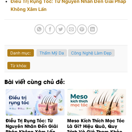
Điều Trị Rụng Tóc: Từ Nguyên Nhân Đến Giải Pháp
Không Xâm Lấn
Danh mục:
Thẩm Mỹ Da
Công Nghệ Làm Đẹp
Từ khóa:
Bài viết cùng chủ đề:
Điều Trị Rụng Tóc: Từ
Meso Kích Thích Mọc Tóc
Nguyên Nhân Đến Giải
Là Gì? Hiệu Quả, Quy
Pháp Không Xâm Lấn
Trình Và Giá Tham Khảo