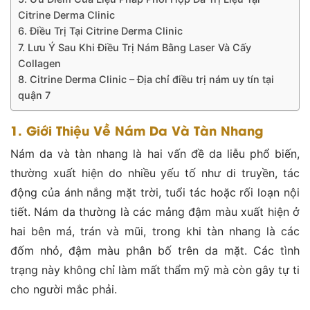
Citrine Derma Clinic
6. Điều Trị Tại Citrine Derma Clinic
7. Lưu Ý Sau Khi Điều Trị Nám Bằng Laser Và Cấy
Collagen
8. Citrine Derma Clinic – Địa chỉ điều trị nám uy tín tại
quận 7
1. Giới Thiệu Về Nám Da Và Tàn Nhang
Nám da và tàn nhang là hai vấn đề da liễu phổ biến,
thường xuất hiện do nhiều yếu tố như di truyền, tác
động của ánh nắng mặt trời, tuổi tác hoặc rối loạn nội
tiết. Nám da thường là các mảng đậm màu xuất hiện ở
hai bên má, trán và mũi, trong khi tàn nhang là các
đốm nhỏ, đậm màu phân bố trên da mặt. Các tình
trạng này không chỉ làm mất thẩm mỹ mà còn gây tự ti
cho người mắc phải.