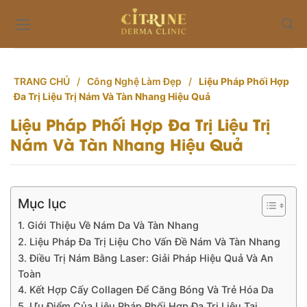
Skip
to
content
TRANG CHỦ
/
Công Nghệ Làm Đẹp
/
Liệu Pháp Phối Hợp
Đa Trị Liệu Trị Nám Và Tàn Nhang Hiệu Quả
Liệu Pháp Phối Hợp Đa Trị Liệu Trị
Nám Và Tàn Nhang Hiệu Quả
Mục lục
1. Giới Thiệu Về Nám Da Và Tàn Nhang
2. Liệu Pháp Đa Trị Liệu Cho Vấn Đề Nám Và Tàn Nhang
3. Điều Trị Nám Bằng Laser: Giải Pháp Hiệu Quả Và An
Toàn
4. Kết Hợp Cấy Collagen Để Căng Bóng Và Trẻ Hóa Da
5. Ưu Điểm Của Liệu Pháp Phối Hợp Đa Trị Liệu Tại