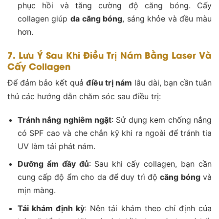
phục hồi và tăng cường độ căng bóng. Cấy
collagen giúp
da căng bóng
, sáng khỏe và đều màu
hơn​.
7. Lưu Ý Sau Khi Điều Trị Nám Bằng Laser Và
Cấy Collagen
Để đảm bảo kết quả
điều trị nám
lâu dài, bạn cần tuân
thủ các hướng dẫn chăm sóc sau điều trị:
Tránh nắng nghiêm ngặt
: Sử dụng kem chống nắng
có SPF cao và che chắn kỹ khi ra ngoài để tránh tia
UV làm tái phát nám​.
Dưỡng ẩm đầy đủ
: Sau khi cấy collagen, bạn cần
cung cấp độ ẩm cho da để duy trì độ
căng bóng
và
mịn màng​.
Tái khám định kỳ
: Nên tái khám theo chỉ định của