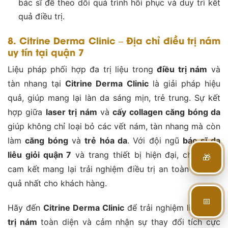
bác sĩ để theo dõi quá trình hồi phục và duy trì kết
quả điều trị​.
8. Citrine Derma Clinic – Địa chỉ điều trị nám
uy tín tại quận 7
Liệu pháp phối hợp đa trị liệu trong
điều trị nám
và
tàn nhang tại
Citrine Derma Clinic
là giải pháp hiệu
quả, giúp mang lại làn da sáng mịn, trẻ trung. Sự kết
hợp giữa
laser trị nám
và
cấy collagen căng bóng da
giúp không chỉ loại bỏ các vết nám, tàn nhang mà còn
làm
căng bóng
và
trẻ hóa da
. Với đội ngũ
bác sĩ da
liễu giỏi quận 7
và trang thiết bị hiện đại, chúng tôi
🎁
cam kết mang lại trải nghiệm điều trị an toàn và hiệu
quả nhất cho khách hàng.
📅
Hãy đến
Citrine Derma Clinic
để trải nghiệm liệu trình
trị nám
toàn diện và cảm nhận sự thay đổi tích cực