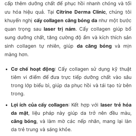
cấp thêm dưỡng chất để phục hồi nhanh chóng và tối
ưu hóa hiệu quả. Tại
Citrine Derma Clinic
, chúng tôi
khuyến nghị
cấy collagen căng bóng da
như một bước
quan trọng sau
laser trị nám
. Cấy collagen giúp bổ
sung dưỡng chất, tăng cường độ ẩm và kích thích sản
sinh collagen tự nhiên, giúp
da căng bóng
và mịn
màng hơn​.
Cơ chế hoạt động
: Cấy collagen sử dụng kỹ thuật
tiêm vi điểm để đưa trực tiếp dưỡng chất vào sâu
trong lớp biểu bì, giúp da phục hồi và tái tạo từ bên
trong.
Lợi ích của cấy collagen
: Kết hợp với
laser trẻ hóa
da mặt
, liệu pháp này giúp da trở nên đều màu,
căng bóng
, và làm mờ các nếp nhăn, mang lại làn
da trẻ trung và sáng khỏe​​.