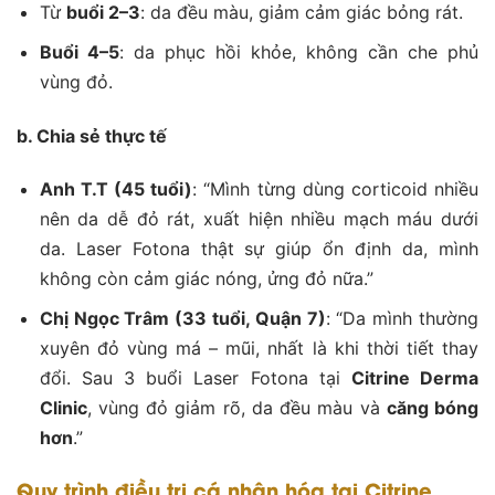
Từ
buổi 2–3
: da đều màu, giảm cảm giác bỏng rát.
Buổi 4–5
: da phục hồi khỏe, không cần che phủ
vùng đỏ.
b. Chia sẻ thực tế
Anh T.T (45 tuổi)
: “Mình từng dùng corticoid nhiều
nên da dễ đỏ rát, xuất hiện nhiều mạch máu dưới
da. Laser Fotona thật sự giúp ổn định da, mình
không còn cảm giác nóng, ửng đỏ nữa.”
Chị Ngọc Trâm (33 tuổi, Quận 7)
: “Da mình thường
xuyên đỏ vùng má – mũi, nhất là khi thời tiết thay
đổi. Sau 3 buổi Laser Fotona tại
Citrine Derma
Clinic
, vùng đỏ giảm rõ, da đều màu và
căng bóng
hơn
.”
Quy trình điều trị cá nhân hóa tại Citrine