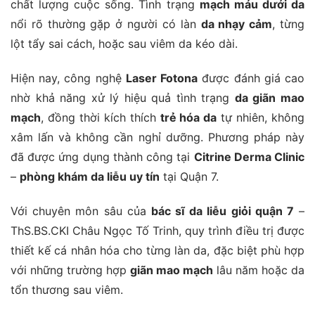
chất lượng cuộc sống. Tình trạng
mạch máu dưới da
nổi rõ thường gặp ở người có làn
da nhạy cảm
, từng
lột tẩy sai cách, hoặc sau viêm da kéo dài.
Hiện nay, công nghệ
Laser Fotona
được đánh giá cao
nhờ khả năng xử lý hiệu quả tình trạng
da giãn mao
mạch
, đồng thời kích thích
trẻ hóa da
tự nhiên, không
xâm lấn và không cần nghỉ dưỡng. Phương pháp này
đã được ứng dụng thành công tại
Citrine Derma Clinic
–
phòng khám da liễu uy tín
tại Quận 7.
Với chuyên môn sâu của
bác sĩ da liễu giỏi quận 7
–
ThS.BS.CKI Châu Ngọc Tố Trinh, quy trình điều trị được
thiết kế cá nhân hóa cho từng làn da, đặc biệt phù hợp
với những trường hợp
giãn mao mạch
lâu năm hoặc da
tổn thương sau viêm.