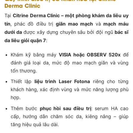
Derma Clinic
Tại
Citrine Derma Clinic – một phòng khám da liễu uy
tín
, phác đồ điều trị
giãn mao mạch
và
mạch máu
dưới da
được xây dựng chuyên sâu bởi đội ngũ
bác sĩ
da liễu giỏi quận 7
:
Khám kỹ bằng máy
VISIA hoặc OBSERV 520x
để
đánh giá loại da, mức độ mao mạch giãn và vùng
tổn thương.
Thiết lập
liệu trình Laser Fotona
riêng cho từng
khách hàng, xác định vùng và mức năng lượng phù
hợp.
Thêm bước
phục hồi sau điều trị
: serum HA cao
cấp, hướng dẫn chăm sóc da, kiêng nắng – giúp
tăng hiệu quả lâu dài.