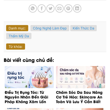
Danh mục:
Công Nghệ Làm Đẹp
Kiến Thức Da
Thẩm Mỹ Da
Từ khóa:
Bài viết cùng chủ đề:
Điều Trị Rụng Tóc: Từ
Chăm Sóc Da Sau Nâng
Nguyên Nhân Đến Giải
Cơ Trẻ Hóa: Skincare An
Pháp Không Xâm Lấn
Toàn Và Lưu Ý Cần Biết