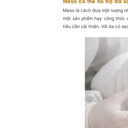
Meso có thể hỗ trợ da 
Meso là cách đưa một lượng nh
một sản phẩm hay công thức 
tiêu cần cải thiện. Với da có s