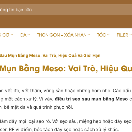
G CƠ
DA
THON GỌN – XÓA NHĂN
TÓC
FILLER
 Sau Mụn Bằng Meso: Vai Trò, Hiệu Quả Và Giới Hạn
u Mụn Bằng Meso: Vai Trò, Hiệu Q
còn vết đỏ, vết thâm, vùng sần hoặc những hõm nhỏ. Các dấu
 một cách xử lý. Vì vậy,
điều trị sẹo sau mụn bằng Meso
c
, bề mặt da và quá trình phục hồi.
àm đầy mọi loại sẹo rỗ. Với sẹo sâu, miệng hẹp hoặc đáy sẹo
ser, RF vi điểm, bóc tách đáy sẹo hoặc cách xử lý khác.