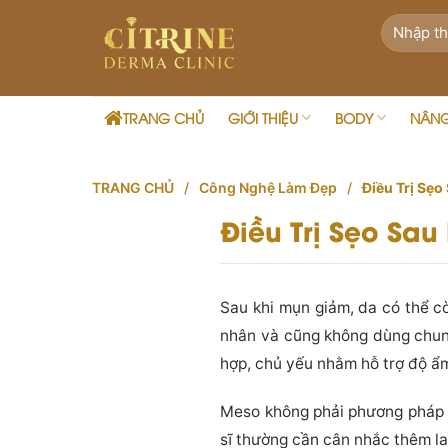
Skip
to
content
TRANG CHỦ
GIỚI THIỆU
BODY
NÂN
TRANG CHỦ
/
Công Nghệ Làm Đẹp
/
Điều Trị Sẹo
Điều Trị Sẹo Sa
Sau khi mụn giảm, da có thể 
nhân và cũng không dùng chung
hợp, chủ yếu nhằm hỗ trợ độ ẩm
Meso không phải phương pháp l
sĩ thường cần cân nhắc thêm la