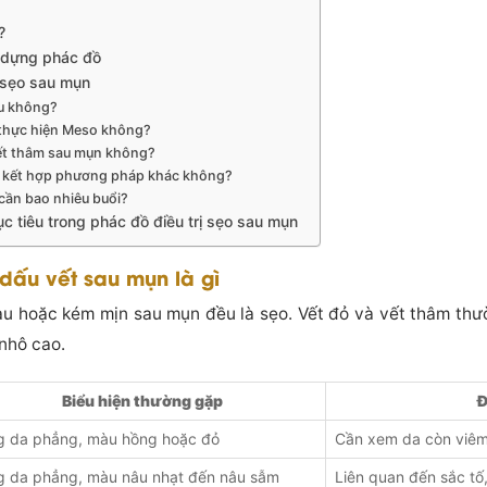
?
y dựng phác đồ
 sẹo sau mụn
âu không?
 thực hiện Meso không?
vết thâm sau mụn không?
 kết hợp phương pháp khác không?
cần bao nhiêu buổi?
 tiêu trong phác đồ điều trị sẹo sau mụn
 dấu vết sau mụn là gì
u hoặc kém mịn sau mụn đều là sẹo. Vết đỏ và vết thâm thư
nhô cao.
Biểu hiện thường gặp
Đ
g da phẳng, màu hồng hoặc đỏ
Cần xem da còn viê
g da phẳng, màu nâu nhạt đến nâu sẫm
Liên quan đến sắc tố