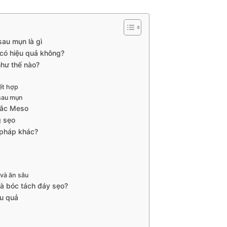
sau mụn là gì
 có hiệu quả không?
như thế nào?
ết hợp
 sau mụn
hắc Meso
g sẹo
 pháp khác?
g
và ăn sâu
và bóc tách đáy sẹo?
ệu quả