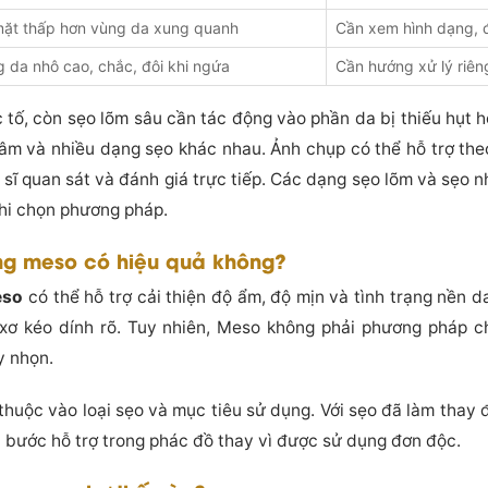
mặt thấp hơn vùng da xung quanh
Cần xem hình dạng, 
 da nhô cao, chắc, đôi khi ngứa
Cần hướng xử lý riên
 tố, còn sẹo lõm sâu cần tác động vào phần da bị thiếu hụt 
hâm và nhiều dạng sẹo khác nhau. Ảnh chụp có thể hỗ trợ theo
sĩ quan sát và đánh giá trực tiếp. Các dạng sẹo lõm và sẹo n
khi chọn phương pháp.
ằng meso có hiệu quả không?
eso
có thể hỗ trợ cải thiện độ ẩm, độ mịn và tình trạng nền d
xơ kéo dính rõ. Tuy nhiên, Meso không phải phương pháp ch
y nhọn.
thuộc vào loại sẹo và mục tiêu sử dụng. Với sẹo đã làm thay 
bước hỗ trợ trong phác đồ thay vì được sử dụng đơn độc.