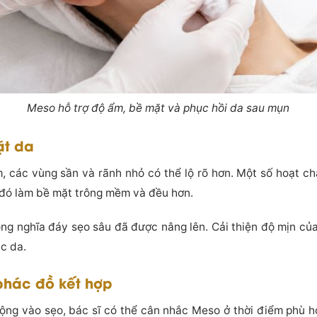
Meso hỗ trợ độ ẩm, bề mặt và phục hồi da sau mụn
ặt da
, các vùng sần và rãnh nhỏ có thể lộ rõ hơn. Một số hoạt 
ừ đó làm bề mặt trông mềm và đều hơn.
ng nghĩa đáy sẹo sâu đã được nâng lên. Cải thiện độ mịn của
úc da.
 phác đồ kết hợp
ng vào sẹo, bác sĩ có thể cân nhắc Meso ở thời điểm phù h