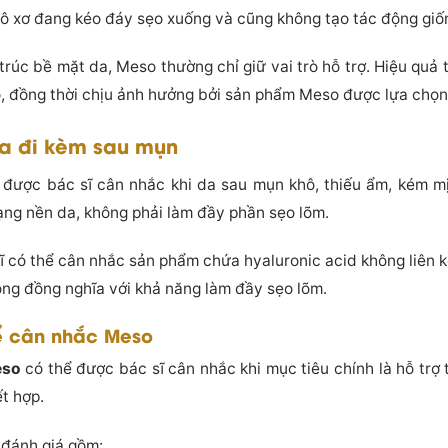
ô xơ đang kéo đáy sẹo xuống và cũng không tạo tác động giốn
 trúc bề mặt da, Meso thường chỉ giữ vai trò hỗ trợ. Hiệu quả
o, đồng thời chịu ảnh hưởng bởi sản phẩm Meso được lựa chọn
 da đi kèm sau mụn
được bác sĩ cân nhắc khi da sau mụn khô, thiếu ẩm, kém mị
rạng nền da, không phải làm đầy phần sẹo lõm.
ĩ có thể cân nhắc sản phẩm chứa hyaluronic acid không liên k
ông đồng nghĩa với khả năng làm đầy sẹo lõm.
ể cân nhắc Meso
eso
có thể được bác sĩ cân nhắc khi mục tiêu chính là hỗ trợ
t hợp.
 đánh giá gồm: