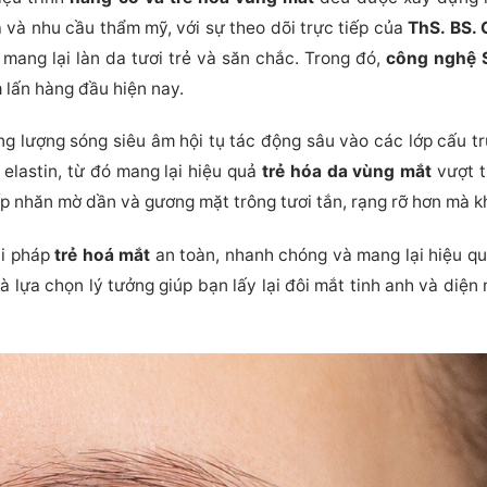
 và nhu cầu thẩm mỹ, với sự theo dõi trực tiếp của
ThS. BS.
mang lại làn da tươi trẻ và săn chắc. Trong đó,
công nghệ 
m lấn hàng đầu hiện nay.
g lượng sóng siêu âm hội tụ tác động sâu vào các lớp cấu tr
 elastin, từ đó mang lại hiệu quả
trẻ hóa da vùng mắt
vượt tr
p nhăn mờ dần và gương mặt trông tươi tắn, rạng rỡ hơn mà k
ải pháp
trẻ hoá mắt
an toàn, nhanh chóng và mang lại hiệu quả
à lựa chọn lý tưởng giúp bạn lấy lại đôi mắt tinh anh và diện