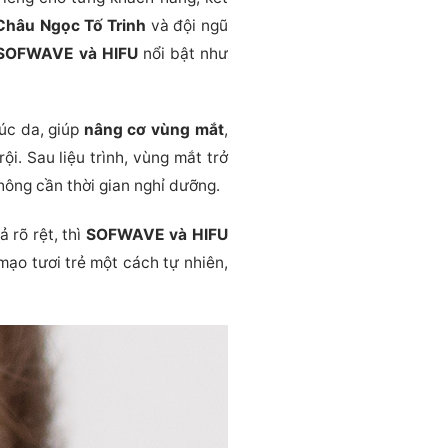
 Châu Ngọc Tố Trinh
và đội ngũ
SOFWAVE và HIFU
nổi bật như
úc da, giúp
nâng cơ vùng mắt
,
ội. Sau liệu trình, vùng mắt trở
hông cần thời gian nghỉ dưỡng.
 rõ rệt, thì
SOFWAVE và HIFU
 mạo tươi trẻ một cách tự nhiên,