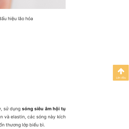
dấu hiệu lão hóa
Lên đầu
y, sử dụng
sóng siêu âm hội tụ
n và elastin, các sóng này kích
n thương lớp biểu bì.