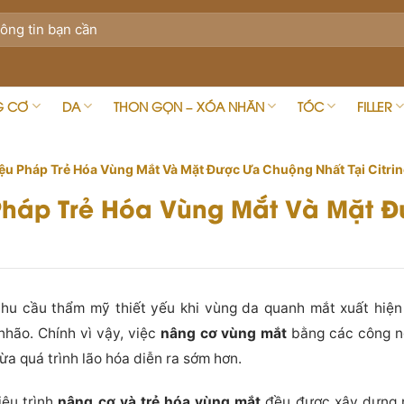
G CƠ
DA
THON GỌN – XÓA NHĂN
TÓC
FILLER
ệu Pháp Trẻ Hóa Vùng Mắt Và Mặt Được Ưa Chuộng Nhất Tại Citrin
Pháp Trẻ Hóa Vùng Mắt Và Mặt 
hu cầu thẩm mỹ thiết yếu khi vùng da quanh mắt xuất hiện
hão. Chính vì vậy, việc
nâng cơ vùng mắt
bằng các công ng
a quá trình lão hóa diễn ra sớm hơn.
liệu trình
nâng cơ và trẻ hóa vùng mắt
đều được xây dựng r