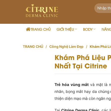
Skip
to
content
TRANG CHỦ
GIỚI THIỆU
BODY
NÂN
TRANG CHỦ
/
Công Nghệ Làm Đẹp
/
Khám Phá Li
Khám Phá Liệu 
Nhất Tại Citrine
Trẻ hóa vùng mắt
và mặt là n
nhăn, bọng mắt hay da chùng n
thiện diện mạo mà còn ngăn ngừ
Tại
Citrine Derma Clinic
, các 