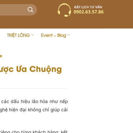
TRIỆT LÔNG
Event – Blog
e
Được Ưa Chuộng
 các dấu hiệu lão hóa như nếp
hệ hiện đại không chỉ giúp cải
iêng cho từng khách hàng, kết