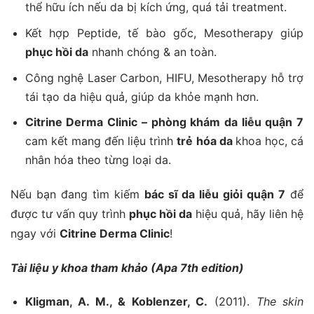
thể hữu ích nếu da bị kích ứng, quá tải treatment.
Kết hợp Peptide, tế bào gốc, Mesotherapy giúp
phục hồi da
nhanh chóng & an toàn.
Công nghệ Laser Carbon, HIFU, Mesotherapy hỗ trợ
tái tạo da hiệu quả, giúp da khỏe mạnh hơn.
Citrine Derma Clinic – phòng khám da liễu quận 7
cam kết mang đến liệu trình
trẻ hóa da
khoa học, cá
nhân hóa theo từng loại da.
Nếu bạn đang tìm kiếm
bác sĩ da liễu giỏi quận 7
để
được tư vấn quy trình
phục hồi da
hiệu quả, hãy liên hệ
ngay với
Citrine Derma Clinic
!
Tài liệu y khoa tham khảo (Apa 7th edition)
Kligman, A. M., & Koblenzer, C.
(2011).
The skin