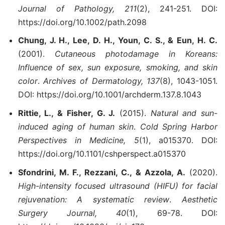
Journal of Pathology, 211
(2), 241-251. DOI:
https://doi.org/10.1002/path.2098
Chung, J. H., Lee, D. H., Youn, C. S., & Eun, H. C.
(2001).
Cutaneous photodamage in Koreans:
Influence of sex, sun exposure, smoking, and skin
color
.
Archives of Dermatology, 137
(8), 1043-1051.
DOI: https://doi.org/10.1001/archderm.137.8.1043
Rittie, L., & Fisher, G. J.
(2015).
Natural and sun-
induced aging of human skin
.
Cold Spring Harbor
Perspectives in Medicine, 5
(1), a015370. DOI:
https://doi.org/10.1101/cshperspect.a015370
Sfondrini, M. F., Rezzani, C., & Azzola, A.
(2020).
High-intensity focused ultrasound (HIFU) for facial
rejuvenation: A systematic review
.
Aesthetic
Surgery Journal, 40
(1), 69-78. DOI: