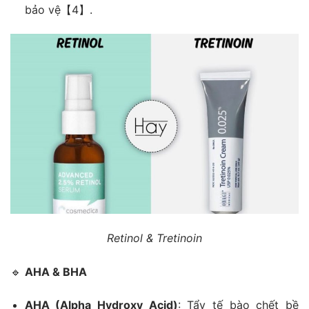
bảo vệ【4】.
Retinol & Tretinoin
🔹
AHA & BHA
AHA (Alpha Hydroxy Acid)
: Tẩy tế bào chết bề