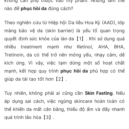
không cần phụ thuộc vào mỹ phẩm. Nhưng làm thế
nào để
phục hồi da
đúng cách?
Theo nghiên cứu từ Hiệp hội Da liễu Hoa Kỳ (AAD), lớp
màng bảo vệ da (skin barrier) là yếu tố quan trọng
quyết định sức khỏe của làn da【1】. Khi sử dụng quá
nhiều treatment mạnh như Retinol, AHA, BHA,
Tretinoin, da có thể trở nên mỏng yếu, nhạy cảm, dễ
kích ứng. Vì vậy, việc tạm dừng một số hoạt chất
mạnh, kết hợp quy trình
phục hồi da
phù hợp có thể
giúp da tái tạo tốt hơn【2】.
Tuy nhiên, không phải ai cũng cần
Skin Fasting
. Nếu
áp dụng sai cách, việc ngừng skincare hoàn toàn có
thể khiến da mất cân bằng, thiếu độ ẩm và đẩy nhanh
quá trình lão hóa【3】.