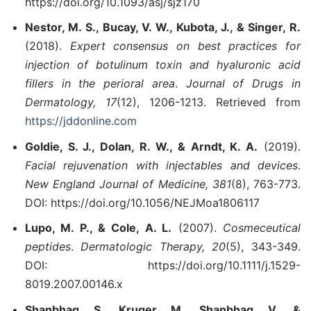
https://doi.org/10.1093/asj/sjz170
Nestor, M. S., Bucay, V. W., Kubota, J., & Singer, R.
(2018).
Expert consensus on best practices for
injection of botulinum toxin and hyaluronic acid
fillers in the perioral area
.
Journal of Drugs in
Dermatology, 17
(12), 1206-1213. Retrieved from
https://jddonline.com
Goldie, S. J., Dolan, R. W., & Arndt, K. A.
(2019).
Facial rejuvenation with injectables and devices
.
New England Journal of Medicine, 381
(8), 763-773.
DOI: https://doi.org/10.1056/NEJMoa1806117
Lupo, M. P., & Cole, A. L.
(2007).
Cosmeceutical
peptides
.
Dermatologic Therapy, 20
(5), 343-349.
DOI: https://doi.org/10.1111/j.1529-
8019.2007.00146.x
Shanbhag, S., Kruger, M., Shanbhag, V., &