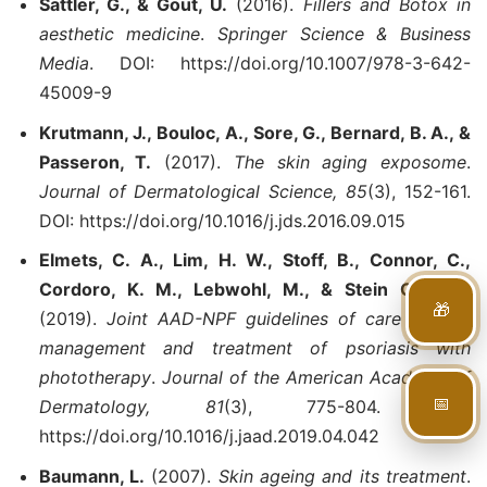
Sattler, G., & Gout, U.
(2016).
Fillers and Botox in
aesthetic medicine
.
Springer Science & Business
Media
. DOI: https://doi.org/10.1007/978-3-642-
45009-9
Krutmann, J., Bouloc, A., Sore, G., Bernard, B. A., &
Passeron, T.
(2017).
The skin aging exposome
.
Journal of Dermatological Science, 85
(3), 152-161.
DOI: https://doi.org/10.1016/j.jds.2016.09.015
Elmets, C. A., Lim, H. W., Stoff, B., Connor, C.,
Cordoro, K. M., Lebwohl, M., & Stein Gold, L.
🎁
(2019).
Joint AAD-NPF guidelines of care for the
management and treatment of psoriasis with
phototherapy
.
Journal of the American Academy of
📅
Dermatology, 81
(3), 775-804. DOI:
https://doi.org/10.1016/j.jaad.2019.04.042
Baumann, L.
(2007).
Skin ageing and its treatment
.