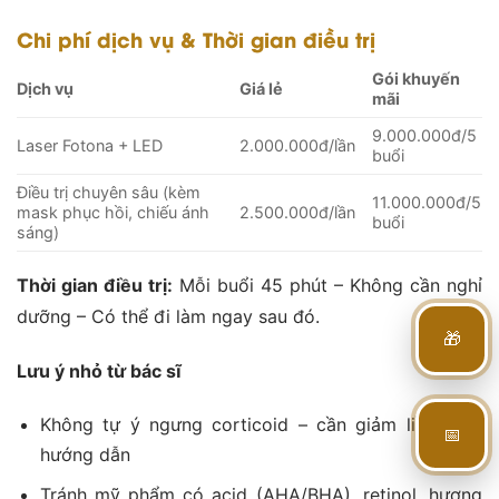
Chi phí dịch vụ & Thời gian điều trị
Gói khuyến
Dịch vụ
Giá lẻ
mãi
9.000.000đ/5
Laser Fotona + LED
2.000.000đ/lần
buổi
Điều trị chuyên sâu (kèm
11.000.000đ/5
mask phục hồi, chiếu ánh
2.500.000đ/lần
buổi
sáng)
Thời gian điều trị:
Mỗi buổi 45 phút – Không cần nghỉ
dưỡng – Có thể đi làm ngay sau đó.
🎁
Lưu ý nhỏ từ bác sĩ
Không tự ý ngưng corticoid – cần giảm liều theo
📅
hướng dẫn
Tránh mỹ phẩm có acid (AHA/BHA), retinol, hương