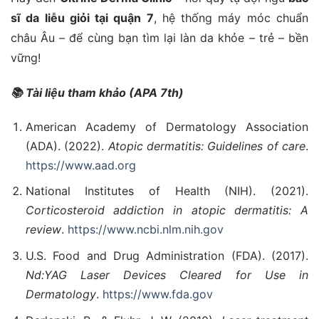
sĩ da liễu giỏi tại quận 7
, hệ thống máy móc chuẩn
châu Âu – để cùng bạn tìm lại làn da khỏe – trẻ – bền
vững!
📚
Tài liệu tham khảo (APA 7th)
American Academy of Dermatology Association
(ADA). (2022).
Atopic dermatitis: Guidelines of care
.
https://www.aad.org
National Institutes of Health (NIH). (2021).
Corticosteroid addiction in atopic dermatitis: A
review
.
https://www.ncbi.nlm.nih.gov
U.S. Food and Drug Administration (FDA). (2017).
Nd:YAG Laser Devices Cleared for Use in
Dermatology
.
https://www.fda.gov