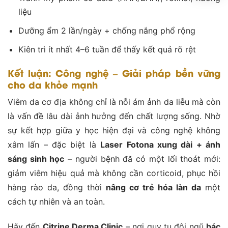
liệu
Dưỡng ẩm 2 lần/ngày + chống nắng phổ rộng
Kiên trì ít nhất 4–6 tuần để thấy kết quả rõ rệt
Kết luận: Công nghệ – Giải pháp bền vững
cho da khỏe mạnh
Viêm da cơ địa không chỉ là nỗi ám ảnh da liễu mà còn
là vấn đề lâu dài ảnh hưởng đến chất lượng sống. Nhờ
sự kết hợp giữa y học hiện đại và công nghệ không
xâm lấn – đặc biệt là
Laser Fotona xung dài + ánh
sáng sinh học
– người bệnh đã có một lối thoát mới:
giảm viêm hiệu quả mà không cần corticoid, phục hồi
hàng rào da, đồng thời
nâng cơ trẻ hóa làn da
một
cách tự nhiên và an toàn.
Hãy đến
Citrine Derma Clinic
– nơi quy tụ đội ngũ
bác