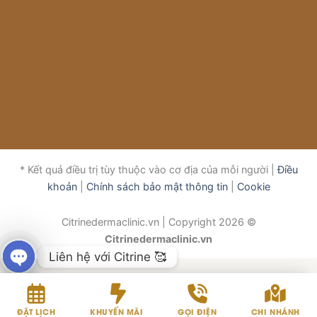
* Kết quả điều trị tùy thuộc vào cơ địa của mỗi người |
Điều
khoản
|
Chính sách bảo mật thông tin
|
Cookie
Citrinedermaclinic.vn | Copyright 2026 ©
Citrinedermaclinic.vn
Liên hệ với Citrine 🥰
OPEN
CHATY
ĐẶT LỊCH
KHUYẾN MÃI
GỌI ĐIỆN
CHI NHÁNH