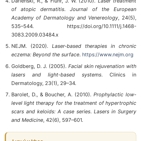
Darlenski, R., & Fluhr, J. W. (2010).
Laser treatment
of atopic dermatitis
.
Journal of the European
Academy of Dermatology and Venereology
, 24(5),
535–544. https://doi.org/10.1111/j.1468-
3083.2009.03484.x
NEJM. (2020).
Laser-based therapies in chronic
eczema: Beyond the surface
.
https://www.nejm.org
Goldberg, D. J. (2005).
Facial skin rejuvenation with
lasers and light-based systems
. Clinics in
Dermatology, 23(1), 29–34.
Barolet, D., & Boucher, A. (2010).
Prophylactic low-
level light therapy for the treatment of hypertrophic
scars and keloids: A case series
.
Lasers in Surgery
and Medicine
, 42(6), 597–601.