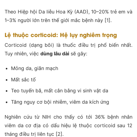
Theo Hiệp hội Da liễu Hoa Kỳ (AAD), 10–20% trẻ em và
1–3% người lớn trên thế giới mắc bệnh này [1].
Lệ thuộc corticoid: Hệ lụy nghiêm trọng
Corticoid (dạng bôi) là thuốc điều trị phổ biến nhất.
Tuy nhiên, việc
dùng lâu dài
sẽ gây:
Mỏng da, giãn mạch
Mất sắc tố
Teo tuyến bã, mất cân bằng vi sinh vật da
Tăng nguy cơ bội nhiễm, viêm da kích ứng
Nghiên cứu từ NIH cho thấy có tới 36% bệnh nhân
viêm da cơ địa có dấu hiệu lệ thuộc corticoid sau 12
tháng điều trị liên tục [2].