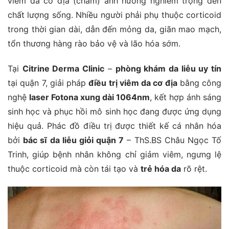
viêm da cơ địa (chàm) ảnh hưởng nghiêm trọng đến
chất lượng sống. Nhiều người phải phụ thuộc corticoid
trong thời gian dài, dẫn đến mỏng da, giãn mao mạch,
tổn thương hàng rào bảo vệ và lão hóa sớm.
Tại
Citrine Derma Clinic
–
phòng khám da liễu uy tín
tại quận 7, giải pháp
điều trị viêm da cơ địa
bằng công
nghệ
laser Fotona xung dài 1064nm
, kết hợp ánh sáng
sinh học và phục hồi mô sinh học đang được ứng dụng
hiệu quả. Phác đồ điều trị được thiết kế cá nhân hóa
bởi
bác sĩ da liễu giỏi quận 7
– ThS.BS Châu Ngọc Tố
Trinh, giúp bệnh nhân không chỉ giảm viêm, ngưng lệ
thuộc corticoid mà còn tái tạo và
trẻ hóa da
rõ rệt.