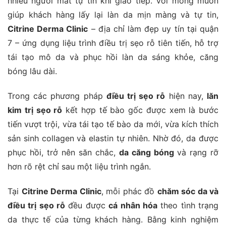
nhiều người mất tự tin khi giao tiếp. Với mong muốn
giúp khách hàng lấy lại làn da mịn màng và tự tin,
Citrine Derma Clinic
– địa chỉ làm đẹp uy tín tại quận
7 – ứng dụng liệu trình điều trị sẹo rỗ tiên tiến, hỗ trợ
tái tạo mô da và phục hồi làn da sáng khỏe, căng
bóng lâu dài.
Trong các phương pháp
điều trị sẹo rỗ
hiện nay,
lăn
kim trị sẹo rỗ
kết hợp tế bào gốc được xem là bước
tiến vượt trội, vừa tái tạo tế bào da mới, vừa kích thích
sản sinh collagen và elastin tự nhiên. Nhờ đó, da được
phục hồi, trở nên săn chắc,
da căng bóng
và rạng rỡ
hơn rõ rệt chỉ sau một liệu trình ngắn.
Tại
Citrine Derma Clinic
, mỗi phác đồ
chăm sóc da và
điều trị sẹo rỗ
đều được
cá nhân hóa
theo tình trạng
da thực tế của từng khách hàng. Bằng kinh nghiệm