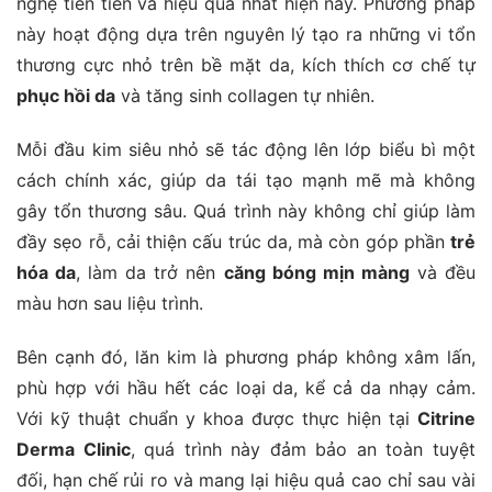
nghệ tiên tiến và hiệu quả nhất hiện nay. Phương pháp
này hoạt động dựa trên nguyên lý tạo ra những vi tổn
thương cực nhỏ trên bề mặt da, kích thích cơ chế tự
phục hồi da
và tăng sinh collagen tự nhiên.
Mỗi đầu kim siêu nhỏ sẽ tác động lên lớp biểu bì một
cách chính xác, giúp da tái tạo mạnh mẽ mà không
gây tổn thương sâu. Quá trình này không chỉ giúp làm
đầy sẹo rỗ, cải thiện cấu trúc da, mà còn góp phần
trẻ
hóa da
, làm da trở nên
căng bóng mịn màng
và đều
màu hơn sau liệu trình.
Bên cạnh đó, lăn kim là phương pháp không xâm lấn,
phù hợp với hầu hết các loại da, kể cả da nhạy cảm.
Với kỹ thuật chuẩn y khoa được thực hiện tại
Citrine
Derma Clinic
, quá trình này đảm bảo an toàn tuyệt
đối, hạn chế rủi ro và mang lại hiệu quả cao chỉ sau vài