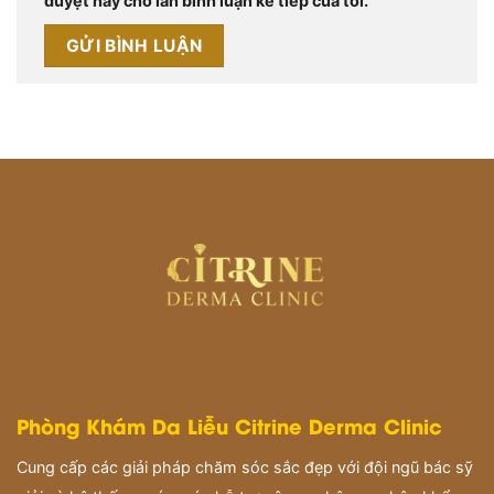
duyệt này cho lần bình luận kế tiếp của tôi.
Phòng Khám Da Liễu Citrine Derma Clinic
Cung cấp các giải pháp chăm sóc sắc đẹp với đội ngũ bác sỹ