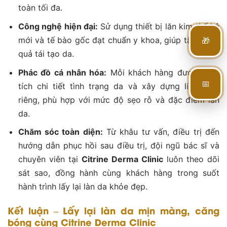
toàn tối đa.
Công nghệ hiện đại:
Sử dụng thiết bị lăn kim thế hệ
🎁
mới và tế bào gốc đạt chuẩn y khoa, giúp tăng hiệu
quả tái tạo da.
Phác đồ cá nhân hóa:
Mỗi khách hàng được phân
📅
tích chi tiết tình trạng da và xây dựng liệu trình
riêng, phù hợp với mức độ sẹo rỗ và đặc điểm làn
da.
Chăm sóc toàn diện:
Từ khâu tư vấn, điều trị đến
hướng dẫn phục hồi sau điều trị, đội ngũ bác sĩ và
chuyên viên tại
Citrine Derma Clinic
luôn theo dõi
sát sao, đồng hành cùng khách hàng trong suốt
hành trình lấy lại làn da khỏe đẹp.
Kết luận – Lấy lại làn da mịn màng, căng
bóng cùng Citrine Derma Clinic