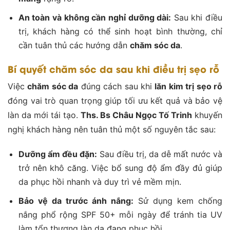
An toàn và không cần nghỉ dưỡng dài:
Sau khi điều
trị, khách hàng có thể sinh hoạt bình thường, chỉ
cần tuân thủ các hướng dẫn
chăm sóc da
.
Bí quyết chăm sóc da sau khi điều trị sẹo rỗ
Việc
chăm sóc da
đúng cách sau khi
lăn kim trị sẹo rỗ
đóng vai trò quan trọng giúp tối ưu kết quả và bảo vệ
làn da mới tái tạo.
Ths. Bs Châu Ngọc Tố Trinh
khuyến
nghị khách hàng nên tuân thủ một số nguyên tắc sau:
Dưỡng ẩm đều đặn:
Sau điều trị, da dễ mất nước và
trở nên khô căng. Việc bổ sung độ ẩm đầy đủ giúp
da phục hồi nhanh và duy trì vẻ mềm mịn.
Bảo vệ da trước ánh nắng:
Sử dụng kem chống
nắng phổ rộng SPF 50+ mỗi ngày để tránh tia UV
làm tổn thương làn da đang phục hồi.