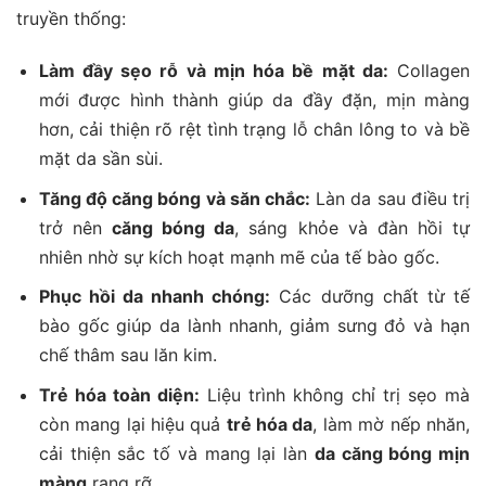
truyền thống:
Làm đầy sẹo rỗ và mịn hóa bề mặt da:
Collagen
mới được hình thành giúp da đầy đặn, mịn màng
hơn, cải thiện rõ rệt tình trạng lỗ chân lông to và bề
mặt da sần sùi.
Tăng độ căng bóng và săn chắc:
Làn da sau điều trị
trở nên
căng bóng da
, sáng khỏe và đàn hồi tự
nhiên nhờ sự kích hoạt mạnh mẽ của tế bào gốc.
Phục hồi da nhanh chóng:
Các dưỡng chất từ tế
bào gốc giúp da lành nhanh, giảm sưng đỏ và hạn
chế thâm sau lăn kim.
Trẻ hóa toàn diện:
Liệu trình không chỉ trị sẹo mà
còn mang lại hiệu quả
trẻ hóa da
, làm mờ nếp nhăn,
cải thiện sắc tố và mang lại làn
da căng bóng mịn
màng
rạng rỡ.