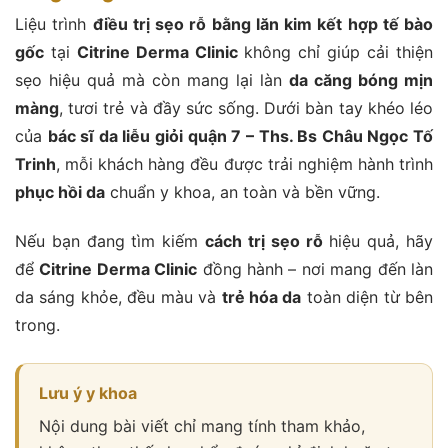
Liệu trình
điều trị sẹo rỗ bằng lăn kim kết hợp tế bào
gốc
tại
Citrine Derma Clinic
không chỉ giúp cải thiện
sẹo hiệu quả mà còn mang lại làn
da căng bóng mịn
màng
, tươi trẻ và đầy sức sống. Dưới bàn tay khéo léo
của
bác sĩ da liễu giỏi quận 7 – Ths. Bs Châu Ngọc Tố
Trinh
, mỗi khách hàng đều được trải nghiệm hành trình
phục hồi da
chuẩn y khoa, an toàn và bền vững.
Nếu bạn đang tìm kiếm
cách trị sẹo rỗ
hiệu quả, hãy
để
Citrine Derma Clinic
đồng hành – nơi mang đến làn
da sáng khỏe, đều màu và
trẻ hóa da
toàn diện từ bên
trong.
Lưu ý y khoa
Nội dung bài viết chỉ mang tính tham khảo,