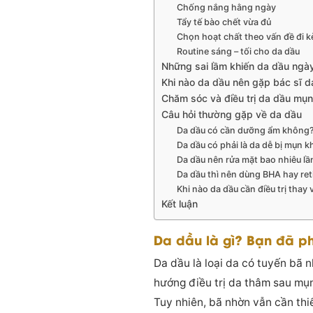
Chống nắng hằng ngày
Tẩy tế bào chết vừa đủ
Chọn hoạt chất theo vấn đề đi 
Routine sáng – tối cho da dầu
Những sai lầm khiến da dầu ngà
Khi nào da dầu nên gặp bác sĩ da
Chăm sóc và điều trị da dầu mụn 
Câu hỏi thường gặp về da dầu
Da dầu có cần dưỡng ẩm không
Da dầu có phải là da dễ bị mụn 
Da dầu nên rửa mặt bao nhiêu l
Da dầu thì nên dùng BHA hay ret
Khi nào da dầu cần điều trị thay v
Kết luận
Da dầu là gì? Bạn đã p
Da dầu là loại da có tuyến bã
hướng điều trị da thâm sau mụn
Tuy nhiên, bã nhờn vẫn cần thi