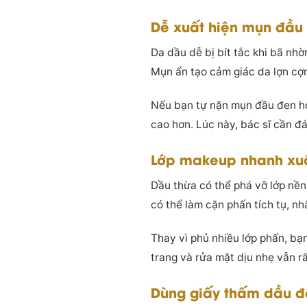
Dễ xuất hiện mụn đầu
Da dầu dễ bị bít tắc khi bã nh
Mụn ẩn tạo cảm giác da lợn cợn
Nếu bạn tự nặn mụn đầu đen ho
cao hơn. Lúc này, bác sĩ cần đá
Lớp makeup nhanh xuốn
Dầu thừa có thể phá vỡ lớp nền
có thể làm cặn phấn tích tụ, nh
Thay vì phủ nhiều lớp phấn, bạ
trang và rửa mặt dịu nhẹ vẫn rấ
Dùng giấy thấm dầu đ