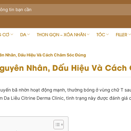
G CƠ
DA
THON GỌN – XÓA NHĂN
TÓC
FILLER
yên Nhân, Dấu Hiệu Và Cách Chăm Sóc Đúng
Nguyên Nhân, Dấu Hiệu Và Cách
ó tuyến bã nhờn hoạt động mạnh, thường bóng ở vùng chữ T sau 
ám Da Liễu Citrine Derma Clinic, tình trạng này được đánh giá