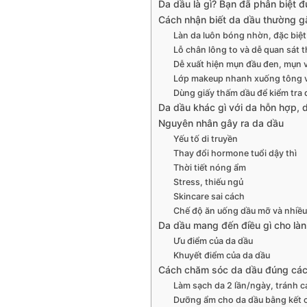
Da dầu là gì? Bạn đã phân biệt 
Cách nhận biết da dầu thường g
Làn da luôn bóng nhờn, đặc biệt
Lỗ chân lông to và dễ quan sát 
Dễ xuất hiện mụn đầu đen, mụn 
Lớp makeup nhanh xuống tông và
Dùng giấy thấm dầu để kiểm tra 
Da dầu khác gì với da hỗn hợp, d
Nguyên nhân gây ra da dầu
Yếu tố di truyền
Thay đổi hormone tuổi dậy thì
Thời tiết nóng ẩm
Stress, thiếu ngủ
Skincare sai cách
Chế độ ăn uống dầu mỡ và nhiề
Da dầu mang đến điều gì cho làn
Ưu điểm của da dầu
Khuyết điểm của da dầu
Cách chăm sóc da dầu đúng cá
Làm sạch da 2 lần/ngày, tránh cả
Dưỡng ẩm cho da dầu bằng kết 