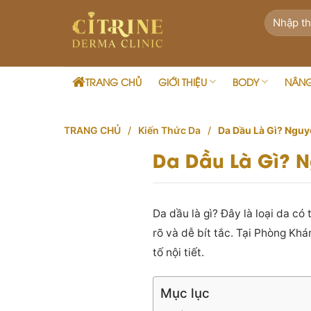
Skip
to
content
TRANG CHỦ
GIỚI THIỆU
BODY
NÂN
TRANG CHỦ
/
Kiến Thức Da
/
Da Dầu Là Gì? Ngu
Da Dầu Là Gì? 
Da dầu là gì? Đây là loại da c
rõ và dễ bít tắc. Tại Phòng Kh
tố nội tiết.
Mục lục