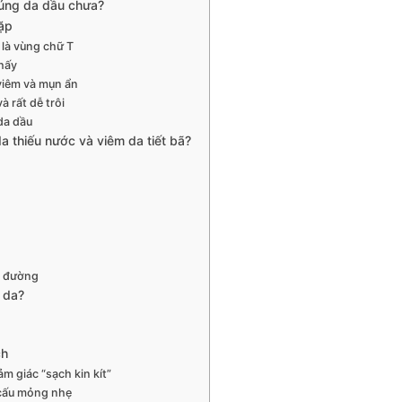
đúng da dầu chưa?
ặp
 là vùng chữ T
thấy
viêm và mụn ẩn
 rất dễ trôi
da dầu
a thiếu nước và viêm da tiết bã?
u đường
 da?
ch
m giác “sạch kin kít”
cấu mỏng nhẹ