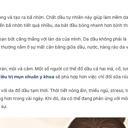
ng và tạo ra bã nhờn. Chất dầu tự nhiên này giúp làm mềm d
yến bã nhờn tiết quá nhiều, da bắt đầu bóng nhanh hơn bình t
 bạn bớt căng thẳng với làn da của mình. Da dầu không phải là
ề thường nằm ở sự mất cân bằng giữa dầu, nước, hàng rào da 
rán, mũi và cằm. Một số người có thể đổ dầu cả hai má, cổ, l
iều trị mụn chuẩn y khoa
sẽ phù hợp hơn việc chỉ đổi sữa rử
với da đổ dầu tạm thời. Thời tiết nóng ẩm, thiếu ngủ, stress,
g hơn trong vài ngày. Khi đó, da có thể đang phản ứng với m
 sự.