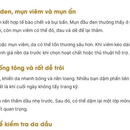
 đen, mụn viêm và mụn ẩn
ờn kết hợp tế bào chết và bụi bẩn. Mụn đầu đen thường thấy ở
, còn mụn viêm có thể đỏ, đau và dễ để lại thâm.
ặc mụn viêm, da có thể tổn thương sâu hơn. Khi viêm kéo dài
nh giá nền da trước khi chọn hoạt chất hoặc thủ thuật hỗ trợ.
g tông và rất dễ trôi
, khiến da nhanh bóng và nền loang. Nhiều bạn dặm phấn liên 
ất là khi cuối ngày không tẩy trang kỹ.
n nên thấm dầu nhẹ trước. Sau đó, có thể dặm lại một lớp mỏn
t quan trọng.
ể kiểm tra da dầu