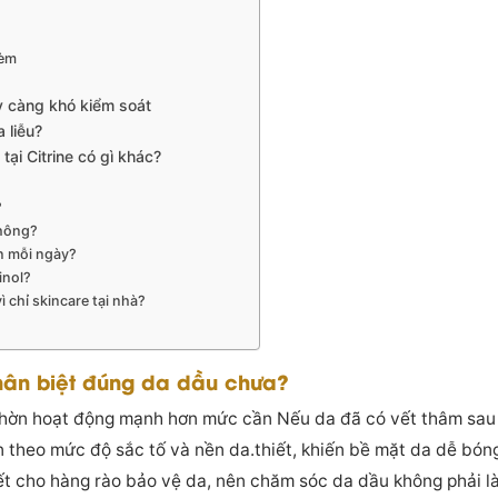
kèm
y càng khó kiểm soát
 liễu?
tại Citrine có gì khác?
?
không?
ần mỗi ngày?
inol?
ì chỉ skincare tại nhà?
hân biệt đúng da dầu chưa?
 nhờn hoạt động mạnh hơn mức cần Nếu da đã có vết thâm sau 
 theo mức độ sắc tố và nền da.thiết, khiến bề mặt da dễ bóng,
ết cho hàng rào bảo vệ da, nên chăm sóc da dầu không phải là