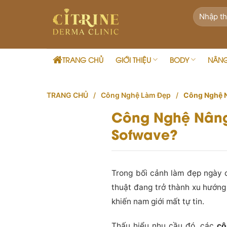
Skip
to
content
TRANG CHỦ
GIỚI THIỆU
BODY
NÂN
TRANG CHỦ
/
Công Nghệ Làm Đẹp
/
Công Nghệ N
Công Nghệ Nâng
Sofwave?
Trong bối cảnh làm đẹp ngày 
thuật đang trở thành xu hướng
khiến nam giới mất tự tin.
Thấu hiểu nhu cầu đó, các
cô