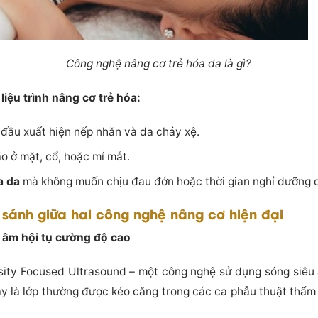
Công nghệ nâng cơ trẻ hóa da là gì?
iệu trình nâng cơ trẻ hóa:
t đầu xuất hiện nếp nhăn và da chảy xệ.
 ở mặt, cổ, hoặc mí mắt.
a da
mà không muốn chịu đau đớn hoặc thời gian nghỉ dưỡng d
 sánh giữa hai công nghệ nâng cơ hiện đại
 âm hội tụ cường độ cao
nsity Focused Ultrasound – một công nghệ sử dụng sóng siêu 
y là lớp thường được kéo căng trong các ca phẫu thuật thẩm