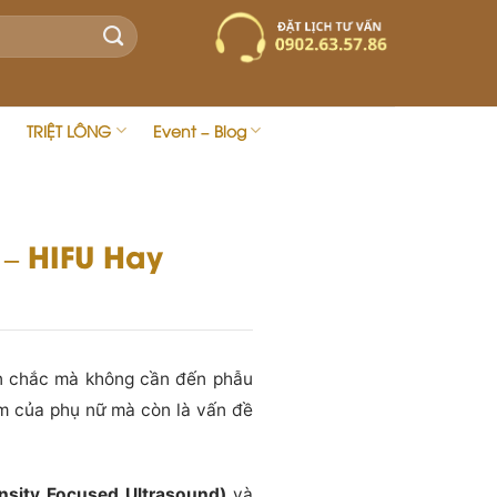
TRIỆT LÔNG
Event – Blog
– HIFU Hay
ăn chắc mà không cần đến phẫu
âm của phụ nữ mà còn là vấn đề
ensity Focused Ultrasound)
và