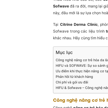
Sofwave
đã ra đời, mang lại gi
này, đâu mới là sự lựa chọn ho
Tại
Citrine Derma Clinic
, phò
Sofwave trong các liệu trình
t
khác nhau. Hãy cùng tìm hiểu ch
Mục lục
Công nghệ nâng cơ trẻ hóa da là
HIFU và SOFWAVE: Sự so sánh gi
Ưu điểm khi thực hiện nâng cơ tại
Phản hồi từ khách hàng
Chi phí và gói ưu đãi
HIFU & Sofwave – Công nghệ nâng
Công nghệ nâng cơ trẻ 
Công nghệ
nâng cơ trẻ hóa d