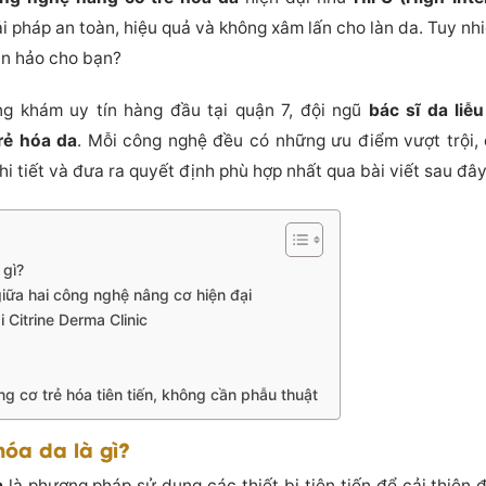
ải pháp an toàn, hiệu quả và không xâm lấn cho làn da. Tuy nhi
àn hảo cho bạn?
ng khám uy tín hàng đầu tại quận 7, đội ngũ
bác sĩ da liễu
rẻ hóa da
. Mỗi công nghệ đều có những ưu điểm vượt trội
i tiết và đưa ra quyết định phù hợp nhất qua bài viết sau đây
 gì?
ữa hai công nghệ nâng cơ hiện đại
 Citrine Derma Clinic
 cơ trẻ hóa tiên tiến, không cần phẫu thuật
hóa da là gì?
a
là phương pháp sử dụng các thiết bị tiên tiến để cải thiện