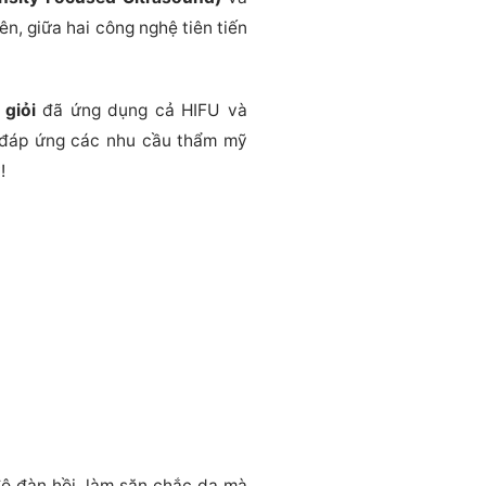
ên, giữa hai công nghệ tiên tiến
 giỏi
đã ứng dụng cả HIFU và
, đáp ứng các nhu cầu thẩm mỹ
!
 độ đàn hồi, làm săn chắc da mà