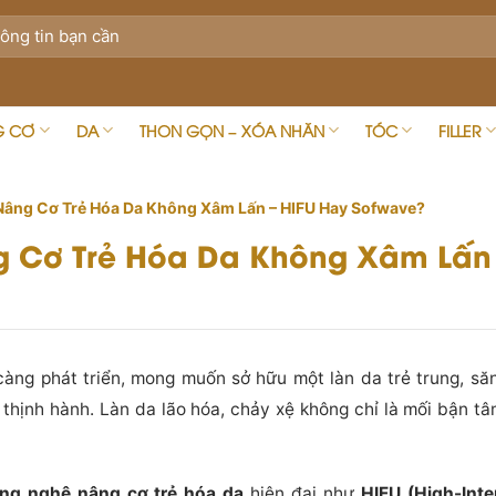
G CƠ
DA
THON GỌN – XÓA NHĂN
TÓC
FILLER
âng Cơ Trẻ Hóa Da Không Xâm Lấn – HIFU Hay Sofwave?
 Cơ Trẻ Hóa Da Không Xâm Lấn 
càng phát triển, mong muốn sở hữu một làn da trẻ trung, s
 thịnh hành. Làn da lão hóa, chảy xệ không chỉ là mối bận t
ng nghệ nâng cơ trẻ hóa da
hiện đại như
HIFU (High-Int