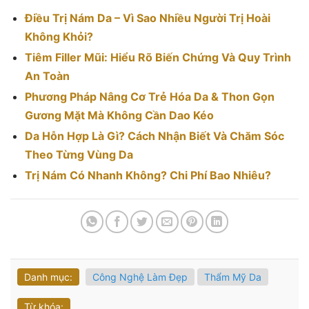
Điều Trị Nám Da – Vì Sao Nhiều Người Trị Hoài
Không Khỏi?
Tiêm Filler Mũi: Hiểu Rõ Biến Chứng Và Quy Trình
An Toàn
Phương Pháp Nâng Cơ Trẻ Hóa Da & Thon Gọn
Gương Mặt Mà Không Cần Dao Kéo
Da Hỗn Hợp Là Gì? Cách Nhận Biết Và Chăm Sóc
Theo Từng Vùng Da
Trị Nám Có Nhanh Không? Chi Phí Bao Nhiêu?
Danh mục:
Công Nghệ Làm Đẹp
Thẩm Mỹ Da
Từ khóa: