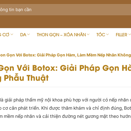
G CƠ
DA
THON GỌN – XÓA NHĂN
TÓC
FILLER
on Gọn Với Botox: Giải Pháp Gọn Hàm, Làm Mềm Nếp Nhăn Không
Gọn Với Botox: Giải Pháp Gọn 
 Phẫu Thuật
là giải pháp thẩm mỹ nội khoa phù hợp với người có nếp nhăn 
 cơ cắn phát triển. Khi được thăm khám và chỉ định đúng, Bo
àm mềm nếp nhăn và cải thiện đường nét gương mặt theo hướn