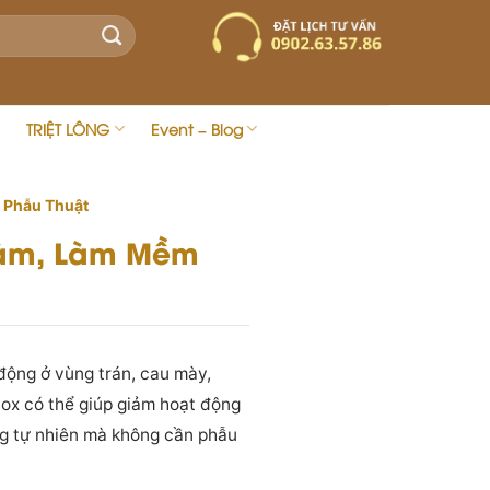
TRIỆT LÔNG
Event – Blog
 Phẫu Thuật
Hàm, Làm Mềm
động ở vùng trán, cau mày,
tox có thể giúp giảm hoạt động
g tự nhiên mà không cần phẫu