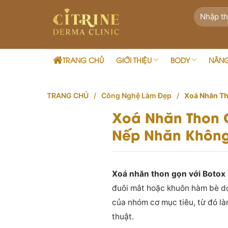
Skip
to
content
TRANG CHỦ
GIỚI THIỆU
BODY
NÂN
TRANG CHỦ
/
Công Nghệ Làm Đẹp
/
Xoá Nhăn Th
Xoá Nhăn Thon 
Nếp Nhăn Không
Xoá nhăn thon gọn với Botox
đuôi mắt hoặc khuôn hàm bè do
của nhóm cơ mục tiêu, từ đó l
thuật.