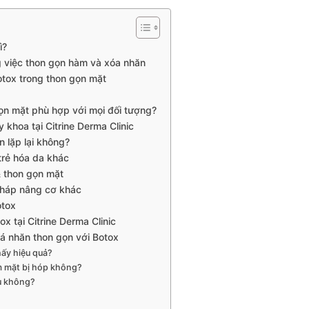
ì?
g việc thon gọn hàm và xóa nhăn
otox trong thon gọn mặt
gọn mặt phù hợp với mọi đối tượng?
 khoa tại Citrine Derma Clinic
n lặp lại không?
trẻ hóa da khác
 thon gọn mặt
pháp nâng cơ khác
otox
tox tại Citrine Derma Clinic
á nhăn thon gọn với Botox
hấy hiệu quả?
m mặt bị hóp không?
u không?