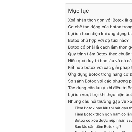
Mục lục
Xoá nhăn thon gọn với Botox là g
Cơ chế tác động của botox tron
Lợi ích toàn diện khi ứng dụng b
Botox phù hợp với độ tuổi nào?
Botox có phải là cách làm thon 
Quy trình tiêm Botox theo chuẩn y
Hiệu quả duy trì bao lâu và có cầ
Kết hợp botox với các giải pháp 
Ứng dụng Botox trong nâng cơ &
So sánh Botox với các phương 
Tác dụng cần lưu ý khi điều trị B
Lợi ích vượt trội khi thực hiện bo
Những câu hỏi thường gặp về xo
Tiêm Botox bao lâu thì bắt đầu t
Tiêm Botox thon gọn hàm có là
Botox có xóa được nếp nhăn sâ
Bao lâu cần tiêm Botox lại?