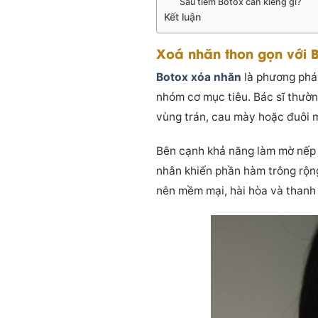
Sau tiêm Botox cần kiêng gì?
Kết luận
Xoá nhăn thon gọn với B
Botox xóa nhăn
là phương pháp
nhóm cơ mục tiêu. Bác sĩ thườ
vùng trán, cau mày hoặc đuôi 
Bên cạnh khả năng làm mờ nếp
nhân khiến phần hàm trông rộn
nên mềm mại, hài hòa và thanh