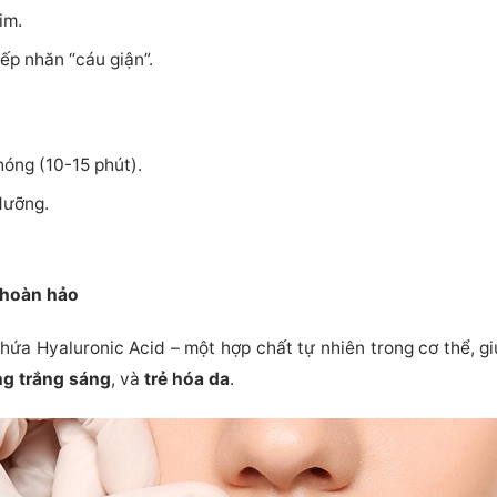
im.
ếp nhăn “cáu giận”.
hóng (10-15 phút).
dưỡng.
h hoàn hảo
 chứa Hyaluronic Acid – một hợp chất tự nhiên trong cơ thể, g
ng trắng sáng
, và
trẻ hóa da
.