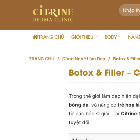
Skip
to
content
TRANG CHỦ
GIỚI THIỆU
BODY
NÂN
TRANG CHỦ
/
Công Nghệ Làm Đẹp
/
Botox & Fill
Botox & Filler 
Trong thế giới làm đẹp hiện đạ
bóng da
, và nâng cơ
trẻ hóa l
từ các bác sĩ giỏi. Tại
Citrine
tuyệt đối.