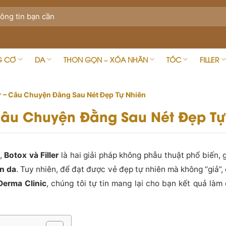
G CƠ
DA
THON GỌN – XÓA NHĂN
TÓC
FILLER
er – Câu Chuyện Đằng Sau Nét Đẹp Tự Nhiên
– Câu Chuyện Đằng Sau Nét Đẹp Tự
i,
Botox và Filler
là hai giải pháp không phẫu thuật phổ biến,
àn da
. Tuy nhiên, để đạt được vẻ đẹp tự nhiên mà không “giả”
 Derma Clinic
, chúng tôi tự tin mang lại cho bạn kết quả làm 