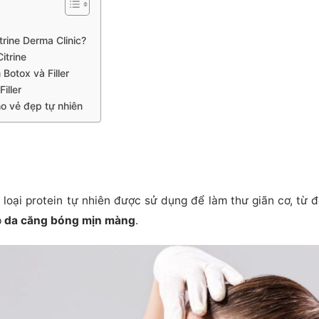
itrine Derma Clinic?
Citrine
 Botox và Filler
iller
ho vẻ đẹp tự nhiên
t loại protein tự nhiên được sử dụng để làm thư giãn cơ, từ 
p
da căng bóng mịn màng
.