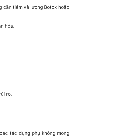
g cần tiêm và lượng Botox hoặc
ân hóa.
ủi ro.
h các tác dụng phụ không mong