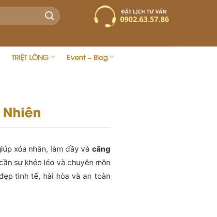
TRIỆT LÔNG
Event – Blog
 Nhiên
 giúp xóa nhăn, làm đầy và
căng
, cần sự khéo léo và chuyên môn
đẹp tinh tế, hài hòa và an toàn