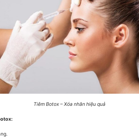
Tiêm Botox – Xóa nhăn hiệu quả
otox:
ang.