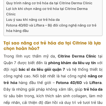
Quy trình nâng cơ trẻ hóa da tại Citrine Derma Clinic
Lợi ích khi chọn nâng cơ trẻ hóa tại Citrine Derma
Clinic
Lưu ý sau khi nâng cơ trẻ hóa da
Fotona 4D/6D và Liftera – Bộ đôi công nghệ nâng cơ trẻ
hóa hàng đầu
Tại sao nâng cơ trẻ hóa da tại Citrine là lựa
chọn hoàn hảo?
Trong lĩnh vực thẩm mỹ da,
Citrine Derma Clinic
tại
Quận 7 được biết đến là
phòng khám da liễu uy tín
với
đội ngũ
bác sĩ da liễu giỏi quận 7
và hệ thống thiết bị
công nghệ cao. Nổi bật nhất là hai công nghệ
nâng cơ
trẻ hóa
hàng đầu thế giới –
Fotona 4D/6D
và
Liftera
.
Đây là những giải pháp không xâm lấn, giúp
trẻ hóa da
từ sâu bên trong, kích thích sản sinh collagen, làm mờ
nếp nhăn, cải thiện độ đàn hồi và duy trì vẻ tươi trẻ lâu