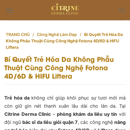
Skip
to
content
TRANG CHỦ
/
Công Nghệ Làm Đẹp
/
Bí Quyết Trẻ Hóa Da
Không Phẫu Thuật Cùng Công Nghệ Fotona 4D/6D & HIFU
Liftera
Bí Quyết Trẻ Hóa Da Không Phẫu
Thuật Cùng Công Nghệ Fotona
4D/6D & HIFU Liftera
Trẻ hóa da
không chỉ giúp khôi phục sự tươi mới mà
còn giữ gìn nét thanh xuân lâu dài cho làn da. Tại
Citrine Derma Clinic
–
phòng khám da liễu uy tín
với
đội ngũ
bác sĩ da liễu giỏi quận 7
, các công nghệ
nâng