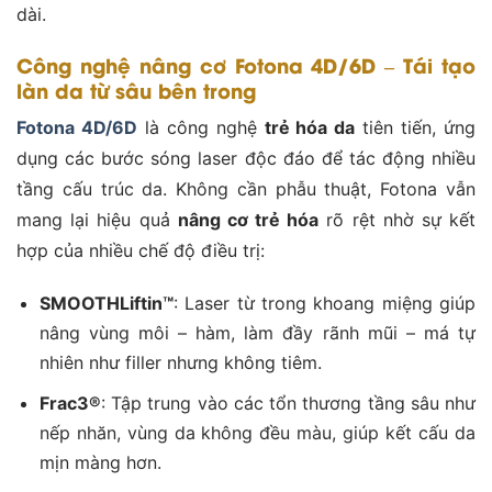
dài.
Công nghệ nâng cơ Fotona 4D/6D – Tái tạo
làn da từ sâu bên trong
Fotona 4D/6D
là công nghệ
trẻ hóa da
tiên tiến, ứng
dụng các bước sóng laser độc đáo để tác động nhiều
tầng cấu trúc da. Không cần phẫu thuật, Fotona vẫn
mang lại hiệu quả
nâng cơ trẻ hóa
rõ rệt nhờ sự kết
hợp của nhiều chế độ điều trị:
SMOOTHLiftin™
: Laser từ trong khoang miệng giúp
nâng vùng môi – hàm, làm đầy rãnh mũi – má tự
nhiên như filler nhưng không tiêm.
Frac3®
: Tập trung vào các tổn thương tầng sâu như
nếp nhăn, vùng da không đều màu, giúp kết cấu da
mịn màng hơn.