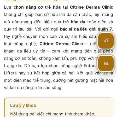
Lựa
chọn nâng cơ trẻ hóa
tại
Citrine Derma Clinic
không chỉ giúp bạn sở hữu làn da săn chắc, mịn màng
mà còn mang đến hiệu quả
trẻ hóa da
toàn diện và
duy trì lâu dài. Với đội ngũ
bác sĩ da liễu giỏi quận 7
,
tay nghề chuyên môn cao và sự am hiểu sâu về từng
🎁
loại công nghệ,
Citrine Derma Clinic
– một phòng
khám da liễu uy tín – cam kết mang đến giải pháp
nâng cơ an toàn, không xâm lấn, phù hợp với từng tình
📅
trạng da. Dù bạn lựa chọn công nghệ Fotona 4D/6D,
Liftera hay sự kết hợp giữa cả hai, kết quả vẫn sẽ là
một diện mạo trẻ trung, đường nét gương mặt hài hòa
và làn da căng tràn sức sống.
Lưu ý y khoa
Nội dung bài viết chỉ mang tính tham khảo,