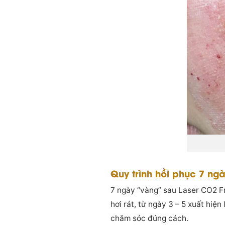
Quy trình hồi phục 7 ng
7 ngày “vàng” sau Laser CO2 Fr
hơi rát, từ ngày 3 – 5 xuất hi
chăm sóc đúng cách.