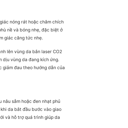
 giác nóng rát hoặc châm chích
 phù nề và bóng nhẹ, đặc biệt ở
m giác căng tức nhẹ.
ạnh lên vùng da bắn laser CO2
m dịu vùng da đang kích ứng.
ốc giảm đau theo hướng dẫn của
màu nâu sẫm hoặc đen nhạt phủ
 khi da bắt đầu bước vào giao
i và hỗ trợ quá trình giúp da