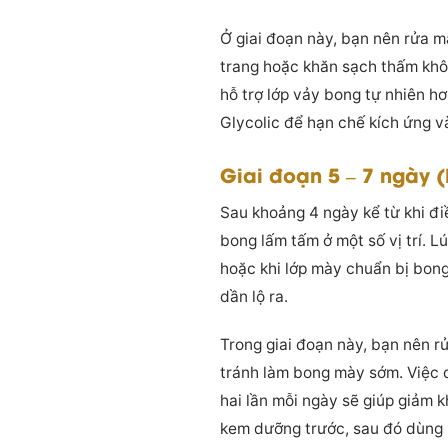
Ở giai đoạn này, bạn nên rửa m
trang hoặc khăn sạch thấm khô 
hỗ trợ lớp vảy bong tự nhiên h
Glycolic để hạn chế kích ứng v
Giai đoạn 5 – 7 ngày 
Sau khoảng 4 ngày kể từ khi điề
bong lấm tấm ở một số vị trí. 
hoặc khi lớp mày chuẩn bị bon
dần lộ ra.
Trong giai đoạn này, bạn nên r
tránh làm bong mày sớm. Việc 
hai lần mỗi ngày sẽ giúp giảm 
kem dưỡng trước, sau đó dùng k