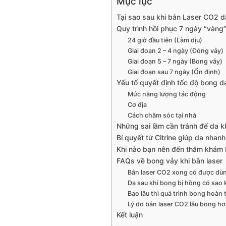
Mục lục
Tại sao sau khi bắn Laser CO2 d
Quy trình hồi phục 7 ngày “vàng
24 giờ đầu tiên (Làm dịu)
Giai đoạn 2 – 4 ngày (Đóng vảy)
Giai đoạn 5 – 7 ngày (Bong vảy)
Giai đoạn sau 7 ngày (Ổn định)
Yếu tố quyết định tốc độ bong 
Mức năng lượng tác động
Cơ địa
Cách chăm sóc tại nhà
Những sai lầm cần tránh để da k
Bí quyết từ Citrine giúp da nha
Khi nào bạn nên đến thăm khám b
FAQs về bong vảy khi bắn laser
Bắn laser CO2 xong có được d
Da sau khi bong bị hồng có sao
Bao lâu thì quá trình bong hoàn 
Lý do bắn laser CO2 lâu bong h
Kết luận