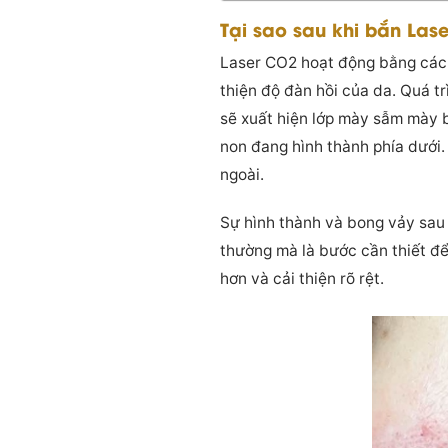
Tại sao sau khi bắn Las
Laser CO2 hoạt động bằng cách 
thiện độ đàn hồi của da. Quá tr
sẽ xuất hiện lớp mày sẫm mày b
non đang hình thành phía dưới.
ngoài.
Sự hình thành và bong vảy sau 
thường mà là bước cần thiết để 
hơn và cải thiện rõ rệt.