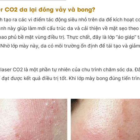
er CO2 da lại đóng vảy và bong?
tạo ra các vi điểm tác động siêu nhỏ trên da để kích hoạt cơ
ình này giúp làm mới cấu trúc da và cải thiện về mặt sẹo theo t
ao phủ bề mặt vùng điều trị. Thực chất, đây là lớp “áo giáp” 
 Nhờ lớp mày này, da có môi trường ổn định để tái tạo và giả
laser CO2 là một phần tự nhiên của chu trình chăm sóc da. Đ
đạt được kết quả điều trị tốt. Khi lớp mày bong đúng tiến trì