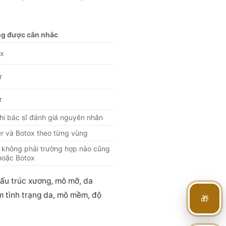
g được cân nhắc
ox
r
r
hi bác sĩ đánh giá nguyên nhân
er và Botox theo từng vùng
 không phải trường hợp nào cũng
 hoặc Botox
cấu trúc xương, mô mỡ, da
em tình trạng da, mô mềm, độ
🎁