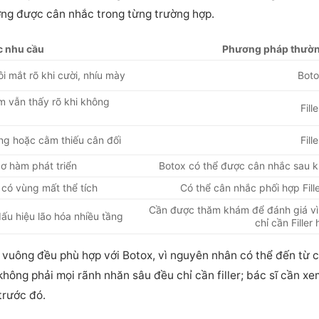
ng được cân nhắc trong từng trường hợp.
c nhu cầu
Phương pháp thườn
 mắt rõ khi cười, nhíu mày
Bot
m vẫn thấy rõ khi không
Fille
ng hoặc cằm thiếu cân đối
Fille
ơ hàm phát triển
Botox có thể được cân nhắc sau k
có vùng mất thể tích
Có thể cân nhắc phối hợp Fill
Cần được thăm khám để đánh giá vì
u hiệu lão hóa nhiều tầng
chỉ cần Filler
 vuông đều phù hợp với Botox, vì nguyên nhân có thể đến từ 
hông phải mọi rãnh nhăn sâu đều chỉ cần filler; bác sĩ cần x
 trước đó.