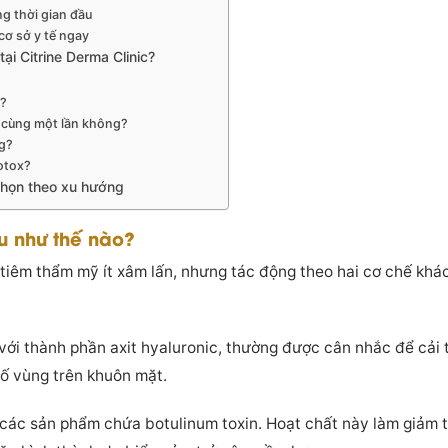
g thời gian đầu
 cơ sở y tế ngay
ại Citrine Derma Clinic?
n?
ng cùng một lần không?
ng?
Botox?
chọn theo xu hướng
au như thế nào?
ật tiêm thẩm mỹ ít xâm lấn, nhưng tác động theo hai cơ chế kh
 với thành phần axit hyaluronic, thường được cân nhắc để cải 
số vùng trên khuôn mặt.
 các sản phẩm chứa botulinum toxin. Hoạt chất này làm giảm 