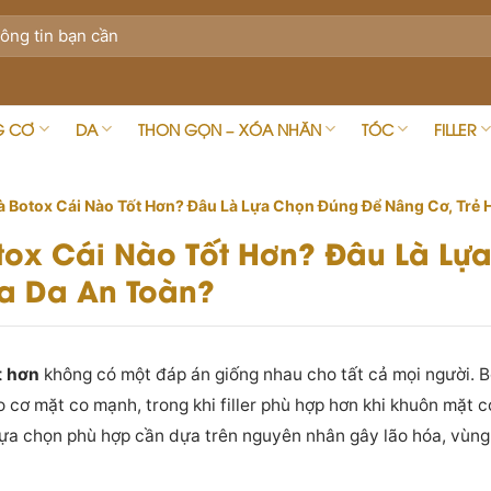
G CƠ
DA
THON GỌN – XÓA NHĂN
TÓC
FILLER
Và Botox Cái Nào Tốt Hơn? Đâu Là Lựa Chọn Đúng Để Nâng Cơ, Trẻ
Botox Cái Nào Tốt Hơn? Đâu Là L
a Da An Toàn?
t hơn
không có một đáp án giống nhau cho tất cả mọi người. 
 cơ mặt co mạnh, trong khi filler phù hợp hơn khi khuôn mặt c
 Lựa chọn phù hợp cần dựa trên nguyên nhân gây lão hóa, vùng 