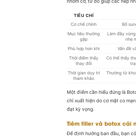
nhóm cơ, từ đó giúp các nếp n
TIÊU CHÍ
Cơ chế chính
Bổ sun
Mục tiêu thường
Làm đầy vùng l
gặp
nhẹ 
Phù hợp hơn khi
Vấn đề v
Thời điểm thấy
Có thể thấy th
thay đổi
tr
Thời gian duy trì
Thường từ khoản
tham khảo
Một điểm cần hiểu đúng là Boto
chỉ xuất hiện do cơ mặt co mạ
đạt kỳ vọng.
Tiêm filler và botox cái 
Để định hướng ban đầu, bạn có 