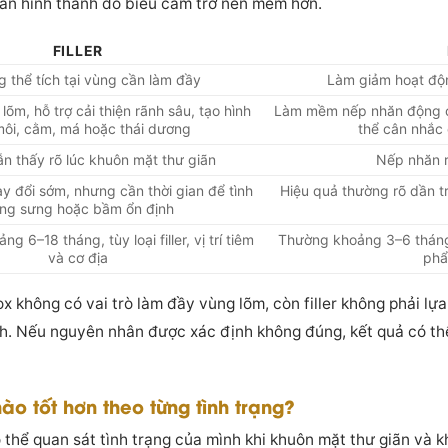
hăn hình thành do biểu cảm trở nên mềm hơn.
FILLER
g thể tích tại vùng cần làm đầy
Làm giảm hoạt độ
õm, hỗ trợ cải thiện rãnh sâu, tạo hình
Làm mềm nếp nhăn động ở 
môi, cằm, má hoặc thái dương
thể cân nhắc 
ẫn thấy rõ lúc khuôn mặt thư giãn
Nếp nhăn r
ay đổi sớm, nhưng cần thời gian để tình
Hiệu quả thường rõ dần tr
ạng sưng hoặc bầm ổn định
g 6–18 tháng, tùy loại filler, vị trí tiêm
Thường khoảng 3–6 tháng, 
và cơ địa
phẩ
x không có vai trò làm đầy vùng lõm, còn filler không phải lự
nh. Nếu nguyên nhân được xác định không đúng, kết quả có th
nào tốt hơn theo từng tình trạng?
thể quan sát tình trạng của mình khi khuôn mặt thư giãn và 