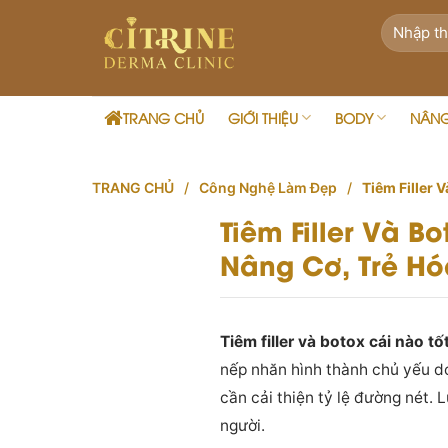
Skip
to
content
TRANG CHỦ
GIỚI THIỆU
BODY
NÂN
TRANG CHỦ
/
Công Nghệ Làm Đẹp
/
Tiêm Filler 
Tiêm Filler Và 
Nâng Cơ, Trẻ Hó
Tiêm filler và botox cái nào tố
nếp nhăn hình thành chủ yếu do
cần cải thiện tỷ lệ đường nét.
người.