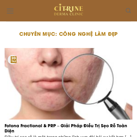
Skip
to
content
CHUYÊN MỤC:
CÔNG NGHỆ LÀM ĐẸP
20
Th3
Fotona Fractional & PRP – Giải Pháp Điều Trị Sẹo Rỗ Toàn
Diện