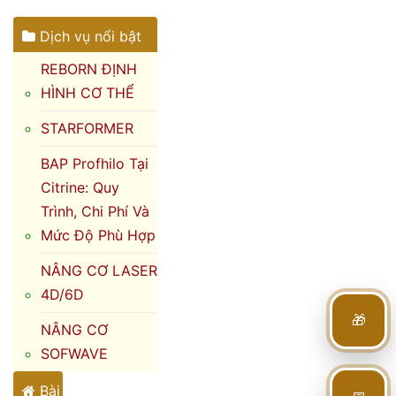
Dịch vụ nổi bật
REBORN ĐỊNH
HÌNH CƠ THỂ
STARFORMER
BAP Profhilo Tại
Citrine: Quy
Trình, Chi Phí Và
Mức Độ Phù Hợp
NÂNG CƠ LASER
4D/6D
🎁
NÂNG CƠ
SOFWAVE
Bài
📅