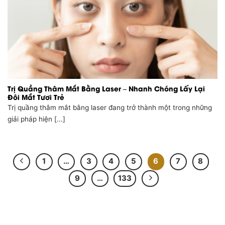
Trị Quầng Thâm Mắt Bằng Laser – Nhanh Chóng Lấy Lại
Đôi Mắt Tươi Trẻ
Trị quầng thâm mắt bằng laser đang trở thành một trong những
giải pháp hiện [...]
1
…
3
4
5
6
7
8
9
…
133