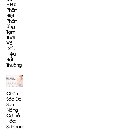
HIFU:
Phân
Biệt
Phản
Ứng
Tạm
Thời
Và
Dấu
Hiệu
Bất
Thường
Chăm
Sóc Da
Sau
Nâng
Cơ Trẻ
Hóa:
Skincare