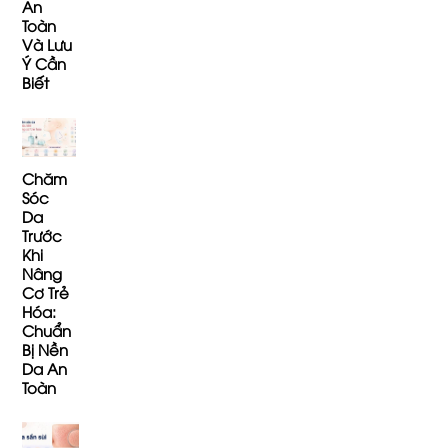
An
Toàn
Và Lưu
Ý Cần
Biết
Chăm
Sóc
Da
Trước
Khi
Nâng
Cơ Trẻ
Hóa:
Chuẩn
Bị Nền
Da An
Toàn